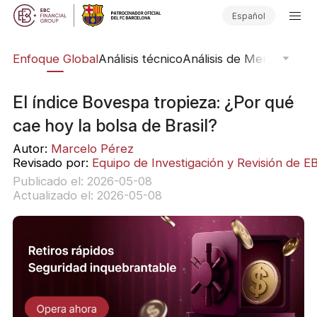
Español
rs
Enfoque Global
Análisis técnico
Análisis de Mercado
Pub
El índice Bovespa tropieza: ¿Por qué
cae hoy la bolsa de Brasil?
Autor:
Marcelo Pérez
Revisado por:
Equipo de Investigación y Revisión de E
Publicado el: 2026-05-08
Actualizado el: 2026-05-08