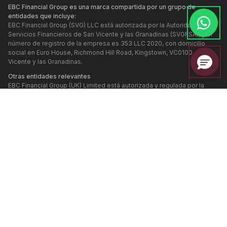
EBC Financial Group es una marca compartida por un grupo de
entidades que incluye:
EBC Financial Group (SVG) LLC está autorizada por la Autoridad de
Servicios Financieros de San Vicente y las Granadinas (SVGFSA), y el
número de registro de la empresa es 353 LLC 2020, con domicilio
social en Euro House, Richmond Hill Road, Kingstown, VC0100, San
Vicente y las Granadinas.
Otras entidades relevantes
EBC Financial Group (UK) Limited está autorizada y regulada por la
Autoridad de Conducta Financiera. Número de referencia: 927552.
Página web:
www.ebcfin.co.uk
EBC Financial Group (Cayman) Limited está autorizada y regulada por
la Autoridad Monetaria de las Islas Caimán (Número de referencia:
2038223). Página web:
www.ebcgroup.ky
EBC Financial (MU) Limited está licenciada y regulada por la Comisión
de Servicios Financieros de Mauricio (Número de referencia
GB24203273), con dirección registrada en el tercer piso, Standard
Chartered Tower, Cybercity, Ebene, 72201, República de Mauricio. El
sitio web de esta entidad se mantiene por separado.
EBC Financial Group (Comoros) Limited está autorizada por la
Autoridad de Finanzas Offshore de la Isla Autónoma de Anjouan, Unión
de las Comoras, con el número de referencia L 15637/EFGC, y con la
dirección registrada en Hamchako, Mutsamudu, Isla Autónoma de
Anjouan, Unión de las Comoras.