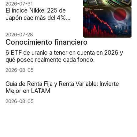
criptomonedas se
2026-07-31
convirtió en una locura
El índice Nikkei 225 de
compradora?
Japón cae más del 4%
debido a la fuerte venta de
acciones de fabricantes
2026-07-28
de chips
Conocimiento financiero
6 ETF de uranio a tener en cuenta en 2026 y
qué posee realmente cada fondo.
2026-08-05
Guía de Renta Fija y Renta Variable: Invierte
Mejor en LATAM
2026-08-05