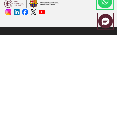
EBC Financial Group es una marca compartida por un grupo de
entidades que incluye:
EBC Financial Group (SVG) LLC está autorizada por la Autoridad de
Servicios Financieros de San Vicente y las Granadinas (SVGFSA), y el
número de registro de la empresa es 353 LLC 2020, con domicilio
social en Euro House, Richmond Hill Road, Kingstown, VC0100, San
Vicente y las Granadinas.
Otras entidades relevantes
EBC Financial Group (UK) Limited está autorizada y regulada por la
Autoridad de Conducta Financiera. Número de referencia: 927552.
Página web:
www.ebcfin.co.uk
EBC Financial Group (Cayman) Limited está autorizada y regulada por
la Autoridad Monetaria de las Islas Caimán (Número de referencia:
2038223). Página web:
www.ebcgroup.ky
EBC Financial (MU) Limited está licenciada y regulada por la Comisión
de Servicios Financieros de Mauricio (Número de referencia