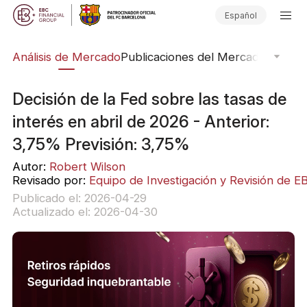
Español
ico
Análisis de Mercado
Publicaciones del Mercado
Softwar
Decisión de la Fed sobre las tasas de
interés en abril de 2026 - Anterior:
3,75% Previsión: 3,75%
Autor:
Robert Wilson
Revisado por:
Equipo de Investigación y Revisión de E
Publicado el: 2026-04-29
Actualizado el: 2026-04-30