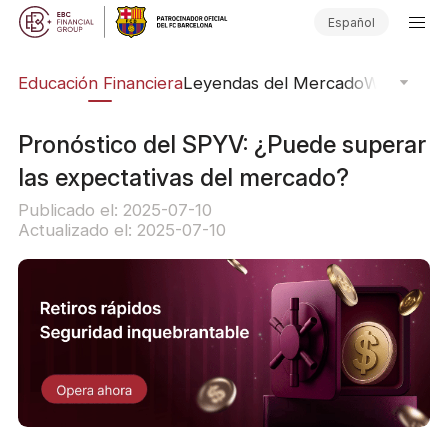
Español
ing
Educación Financiera
Leyendas del Mercado
Webinars
E
Pronóstico del SPYV: ¿Puede superar
las expectativas del mercado?
Publicado el: 2025-07-10
Actualizado el: 2025-07-10