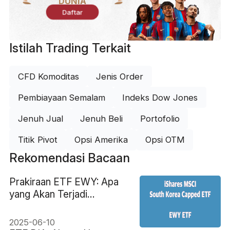
DUNIA
Daftar
Istilah Trading Terkait
CFD Komoditas
Jenis Order
Pembiayaan Semalam
Indeks Dow Jones
Jenuh Jual
Jenuh Beli
Portofolio
Titik Pivot
Opsi Amerika
Opsi OTM
Rekomendasi Bacaan
Prakiraan ETF EWY: Apa
yang Akan Terjadi
Selanjutnya pada Saham
Korea Selatan?
2025-06-10