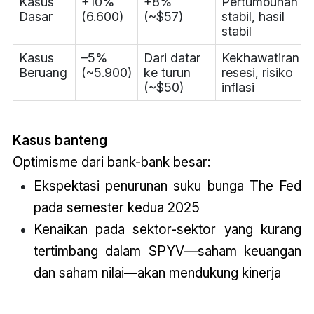
Kasus
+10%
+8%
Pertumbuhan
Dasar
(6.600)
(~$57)
stabil, hasil
stabil
Kasus
–5%
Dari datar
Kekhawatiran
Beruang
(~5.900)
ke turun
resesi, risiko
(~$50)
inflasi
Kasus banteng
Optimisme dari bank-bank besar:
Ekspektasi penurunan suku bunga The Fed
pada semester kedua 2025
Kenaikan pada sektor-sektor yang kurang
tertimbang dalam SPYV—saham keuangan
dan saham nilai—akan mendukung kinerja