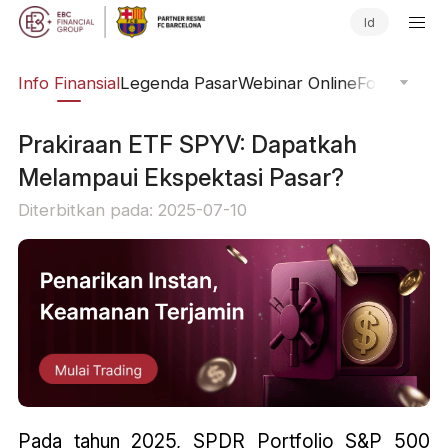
Id
ing
Info Finansial
Legenda Pasar
Webinar Online
Fokus Glob
Prakiraan ETF SPYV: Dapatkah
Melampaui Ekspektasi Pasar?
Diterbitkan pada: 2025-07-10
Pada tahun 2025, SPDR Portfolio S&P 500