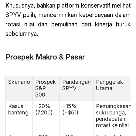
Khususnya, bahkan platform konservatif melihat
SPYV pulih, mencerminkan kepercayaan dalam
rotasi nilai dan pemulihan dari kinerja buruk
sebelumnya.
Prospek Makro & Pasar
Skenario
Prospek
Pandangan
Penggerak
S&P
SPYV
Utama
500
Kasus
+20%
+15%
Pemangkasan
banteng
(7.200)
(~$61)
suku bunga,
pendapatan,
rotasi ke nilai