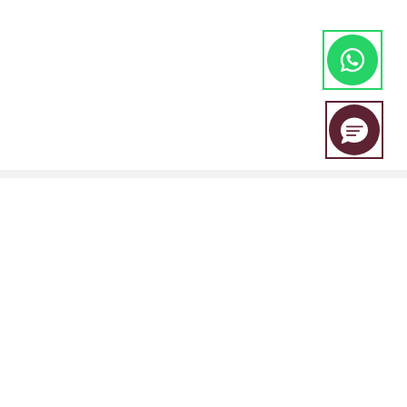
EBC Financial Group adalah merek bersama yang digunakan oleh
beberapa entitas, termasuk:
EBC Financial Group (SVG) LLC Disahkan oleh Otoritas Jasa Keuangan
St. Vincent dan Grenadines (SVGFSA). Nomor registrasi perusahaan: