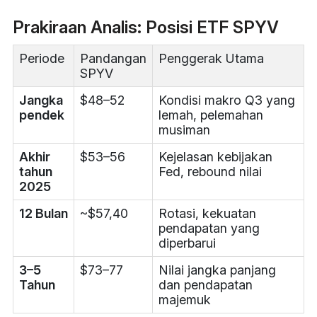
Prakiraan Analis: Posisi ETF SPYV
Periode
Pandangan
Penggerak Utama
SPYV
Jangka
$48–52
Kondisi makro Q3 yang
pendek
lemah, pelemahan
musiman
Akhir
$53–56
Kejelasan kebijakan
tahun
Fed, rebound nilai
2025
12 Bulan
~$57,40
Rotasi, kekuatan
pendapatan yang
diperbarui
3–5
$73–77
Nilai jangka panjang
Tahun
dan pendapatan
majemuk