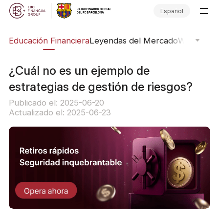
Español
ing
Educación Financiera
Leyendas del Mercado
Webinars
E
¿Cuál no es un ejemplo de
estrategias de gestión de riesgos?
Publicado el: 2025-06-20
Actualizado el: 2025-06-23