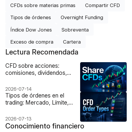
CFDs sobre materias primas
Compartir CFD
Tipos de órdenes
Overnight Funding
Índice Dow Jones
Sobreventa
Exceso de compra
Cartera
Lectura Recomendada
CFD sobre acciones:
comisiones, dividendos,
ventas en corto y
operaciones corporativas
2026-07-14
Tipos de órdenes en el
trading: Mercado, Límite,
Stop y más.
2026-07-13
Conocimiento financiero