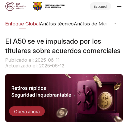
Español
rs
Enfoque Global
Análisis técnico
Análisis de Mercado
Pub
El A50 se ve impulsado por los
titulares sobre acuerdos comerciales
Publicado el: 2025-06-11
Actualizado el: 2025-06-12