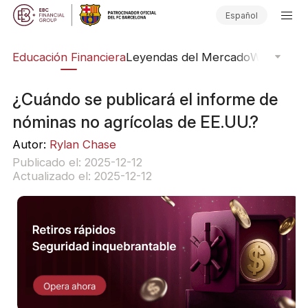
Español
ing
Educación Financiera
Leyendas del Mercado
Webinars
E
¿Cuándo se publicará el informe de
nóminas no agrícolas de EE.UU.?
Autor:
Rylan Chase
Publicado el: 2025-12-12
Actualizado el: 2025-12-12