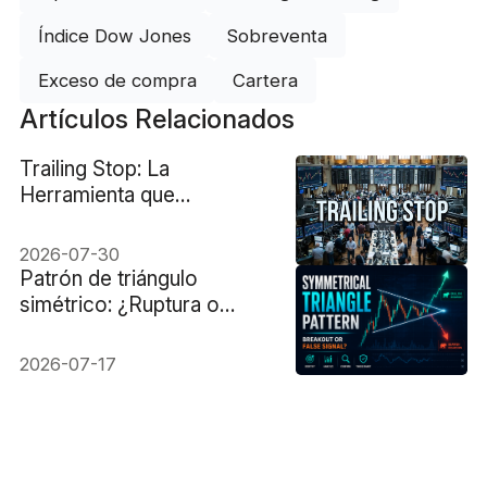
Índice Dow Jones
Sobreventa
Exceso de compra
Cartera
Artículos Relacionados
Trailing Stop: La
Herramienta que
Necesitas para Proteger
tus Ganancias en el
2026-07-30
Trading
Patrón de triángulo
simétrico: ¿Ruptura o
señal falsa?
2026-07-17