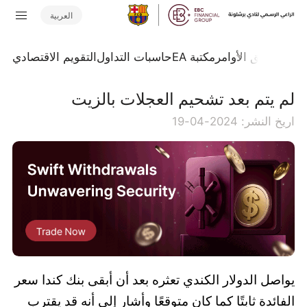
العربية
تداول
تدفق الأوامر
مكتبة EA
حاسبات التداول
التقويم الاقتصادي
​لم يتم بعد تشحيم العجلات بالزيت
اريخ النشر: 2024-04-19
يواصل الدولار الكندي تعثره بعد أن أبقى بنك كندا سعر
الفائدة ثابتًا كما كان متوقعًا وأشار إلى أنه قد يقترب