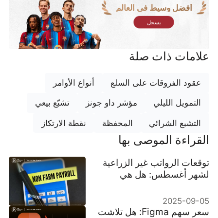
أفضل وسيط في العالم
يسجل
علامات ذات صلة
عقود الفروقات على السلع
أنواع الأوامر
التمويل الليلي
مؤشر داو جونز
تشبّع بيعي
التشبع الشرائي
المحفظة
نقطة الارتكاز
القراءة الموصى بها
توقعات الرواتب غير الزراعية
لشهر أغسطس: هل هي
علامة على تباطؤ سوق
العمل؟
2025-09-05
سعر سهم Figma: هل تلاشت