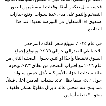
فحسب، بل تعكس أيضًا توقعات المستثمرين لتطور
التضخم والنمو على مدى عدة سنوات. وتقع حيازات
صندوق IEI المتداول في البورصة تحديدًا عند هذا
التقاطع.
في عام ٢٠٢٥، سيبلغ سعر الفائدة المرجعي
للاحتياطي الفيدرالي حوالي ٤.٧٥٪. ويتوقع إجماع
السوق تخفيضًا واحدًا أو اثنين بحلول النصف الثاني من
عام ٢٠٢٦ مع اقتراب التضخم من نطاق ٢.٣٪. ويحوم
عائد سندات الخزانة الأمريكية لأجل خمس سنوات
حول ٤.١٪، بينما يظل عائد سندات العامين أعلى قليلاً،
مما ينتج عنه منحنى عائد لا يزال مقلوبًا بشكل طفيف
بنحو ٣٠ نقطة أساس.