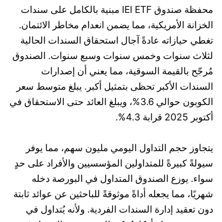
محفظة صندوق IEI ETF مبنية بالكامل على سندات
الخزانة الأمريكية، مما يضمن انعدام مخاطر الائتمان.
تغطي حيازاته عادةً آجال استحقاق السندات الحالية
لثلاث سنوات وخمس سنوات وسبع سنوات. الصندوق
مُرجّح بالقيمة السوقية، مما يعني أن إصدارات
السندات الأكبر تحظى بتمثيل أكبر. يبلغ متوسط سعر
الكوبون حوالي 3.6%، ويبلغ العائد حتى الاستحقاق في
أكتوبر 2025 قرابة 4.3%.
يتجاوز حجم التداول اليومي مليون سهم، مما يوفر
سيولةً كبيرةً للمتداولين المؤسسيين والأفراد على حدٍ
سواء. يوزع الصندوق المتداول في البورصة دخله
شهريًا، مما يجعله أداةً موثوقةً للباحثين عن عوائد ثابتة
دون تعقيد إدارة السندات الفردية. ولأنه يُتداول في