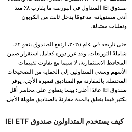
صندوق IEI المتداول في البورصة ما يقارب ٨٪ منذ
أدنى مستوياته، مدعومًا بدخل ثابت من الكوبون
وتقلبات معتدلة.
حتى تاريخه في عام ٢٠٢٥، ارتفع الصندوق بنحو ٢٪،
شاملةً التوزيعات. وقد عزز دوره كعامل استقرار ضمن
المحافظ الاستثمارية، لا سيما مع تفاوت تقييمات
الأسهم وسعي المتداولين إلى الحماية من التصحيحات
المحتملة. بالمقارنة مع الصناديق قصيرة الأجل، يوفر
صندوق IEI عائدًا أعلى؛ بينما ينطوي على مخاطر أقل
بكثير فيما يتعلق بالمدة مقارنةً بالصناديق طويلة الأجل.
كيف يستخدم المتداولون صندوق IEI ETF