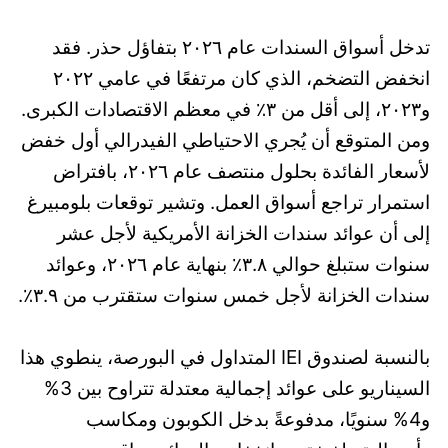
تدخل أسواق السندات عام ٢٠٢٦ بتفاؤل حذر. فقد
انخفض التضخم، الذي كان مرتفعًا في عامي ٢٠٢٢
و٢٠٢٣، إلى أقل من ٣٪ في معظم الاقتصادات الكبرى.
ومن المتوقع أن يُجري الاحتياطي الفيدرالي أول خفض
لأسعار الفائدة بحلول منتصف عام ٢٠٢٦، بافتراض
استمرار تراجع أسواق العمل. وتشير توقعات بلومبيرغ
إلى أن عوائد سندات الخزانة الأمريكية لأجل عشر
سنوات ستبلغ حوالي ٣.٨٪ بنهاية عام ٢٠٢٦، وعوائد
سندات الخزانة لأجل خمس سنوات ستقترب من ٣.٩٪.
بالنسبة لصندوق IEI المتداول في البورصة، ينطوي هذا
السيناريو على عوائد إجمالية معتدلة تتراوح بين 3%
و4% سنويًا، مدفوعةً بدخل الكوبون ومكاسب