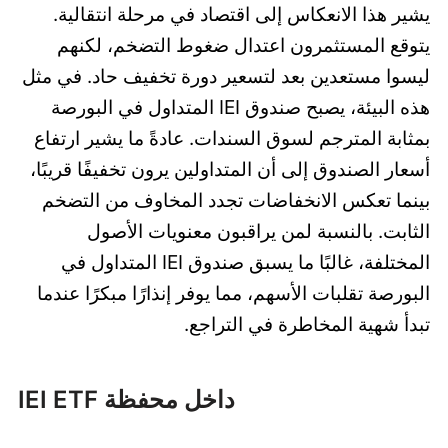
يشير هذا الانعكاس إلى اقتصاد في مرحلة انتقالية.
يتوقع المستثمرون اعتدال ضغوط التضخم، لكنهم
ليسوا مستعدين بعد لتسعير دورة تخفيف حاد. في مثل
هذه البيئة، يصبح صندوق IEI المتداول في البورصة
بمثابة المترجم لسوق السندات. عادةً ما يشير ارتفاع
أسعار الصندوق إلى أن المتداولين يرون تخفيفًا قريبًا،
بينما تعكس الانخفاضات تجدد المخاوف من التضخم
الثابت. بالنسبة لمن يراقبون معنويات الأصول
المختلفة، غالبًا ما يسبق صندوق IEI المتداول في
البورصة تقلبات الأسهم، مما يوفر إنذارًا مبكرًا عندما
تبدأ شهية المخاطرة في التراجع.
داخل محفظة IEI ETF