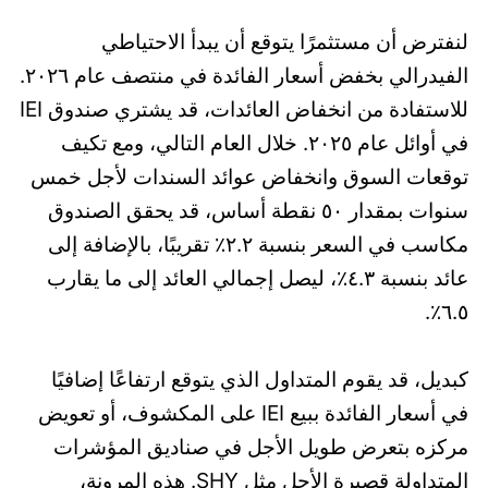
لنفترض أن مستثمرًا يتوقع أن يبدأ الاحتياطي
الفيدرالي بخفض أسعار الفائدة في منتصف عام ٢٠٢٦.
للاستفادة من انخفاض العائدات، قد يشتري صندوق IEI
في أوائل عام ٢٠٢٥. خلال العام التالي، ومع تكيف
توقعات السوق وانخفاض عوائد السندات لأجل خمس
سنوات بمقدار ٥٠ نقطة أساس، قد يحقق الصندوق
مكاسب في السعر بنسبة ٢.٢٪ تقريبًا، بالإضافة إلى
عائد بنسبة ٤.٣٪، ليصل إجمالي العائد إلى ما يقارب
٦.٥٪.
كبديل، قد يقوم المتداول الذي يتوقع ارتفاعًا إضافيًا
في أسعار الفائدة ببيع IEI على المكشوف، أو تعويض
مركزه بتعرض طويل الأجل في صناديق المؤشرات
المتداولة قصيرة الأجل مثل SHY. هذه المرونة،