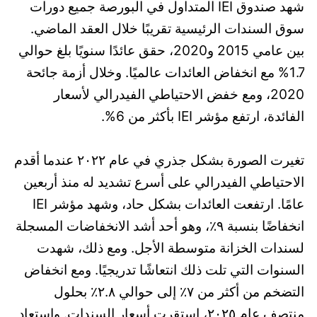
شهد صندوق IEI المتداول في البورصة جميع دورات
سوق السندات الرئيسية تقريبًا خلال العقد الماضي.
بين عامي 2015 و2020، حقق عائدًا سنويًا بلغ حوالي
1.7% مع انخفاض العائدات عالميًا. وخلال أزمة جائحة
2020، ومع خفض الاحتياطي الفيدرالي لأسعار
الفائدة، ارتفع مؤشر IEI بأكثر من 6%.
تغيرت الصورة بشكل جذري في عام ٢٠٢٢ عندما أقدم
الاحتياطي الفيدرالي على أسرع تشديد له منذ أربعين
عامًا. ارتفعت العائدات بشكل حاد، وشهد مؤشر IEI
انخفاضًا بنسبة ٩٪، وهو أحد أشد الانخفاضات المسجلة
لسندات الخزانة متوسطة الأجل. ومع ذلك، شهدت
السنوات التي تلت ذلك انتعاشًا تدريجيًا. ومع انخفاض
التضخم من أكثر من ٧٪ إلى حوالي ٢.٨٪ بحلول
منتصف عام ٢٠٢٥، استقرت أسعار السندات. واستعاد