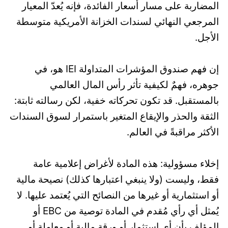
المضاربة على مسار أسعار الفائدة، فإنه يُعدّ المعيار
المرجعي النهائي لسندات الخزانة الأمريكية متوسطة
الأجل.
إن فهم صندوق المؤشرات المتداولة IEI هو، في
جوهره، فهمٌ لكيفية تأثر رأس المال العالمي
بالمستقبل. قد تكون تحركاته خفية، لكن رسالته ثابتة:
الثقة والحذر والإيقاع المتغير باستمرار لسوق السندات
الأكثر مراقبةً في العالم.
إخلاء مسؤولية: هذه المادة لأغراض إعلامية عامة
فقط، وليست (ولا ينبغي اعتبارها كذلك) نصيحة مالية
أو استثمارية أو غيرها من النصائح التي يُعتمد عليها. لا
يُمثل أي رأي مُقدم في المادة توصية من EBC أو
المؤلف بأن أي استثمار أو ورقة مالية أو معاملة أو