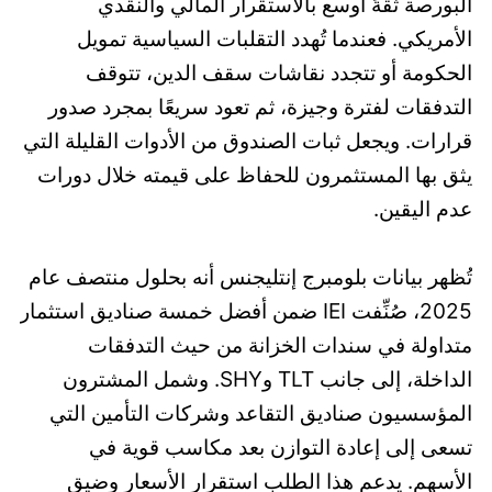
البورصة ثقةً أوسع بالاستقرار المالي والنقدي
الأمريكي. فعندما تُهدد التقلبات السياسية تمويل
الحكومة أو تتجدد نقاشات سقف الدين، تتوقف
التدفقات لفترة وجيزة، ثم تعود سريعًا بمجرد صدور
قرارات. ويجعل ثبات الصندوق من الأدوات القليلة التي
يثق بها المستثمرون للحفاظ على قيمته خلال دورات
عدم اليقين.
تُظهر بيانات بلومبرج إنتليجنس أنه بحلول منتصف عام
2025، صُنِّفت IEI ضمن أفضل خمسة صناديق استثمار
متداولة في سندات الخزانة من حيث التدفقات
الداخلة، إلى جانب TLT وSHY. وشمل المشترون
المؤسسيون صناديق التقاعد وشركات التأمين التي
تسعى إلى إعادة التوازن بعد مكاسب قوية في
الأسهم. يدعم هذا الطلب استقرار الأسعار وضيق