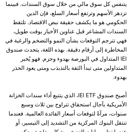
يتنفس كل سوق مالي من خلال سوق السندات. فبينما
تزدهر الأسهم وترتفع أسعار السلع، فإن الدين
الحكومي هو ما يكشف حقيقة نبض الاقتصاد. تلتقط
السندات المشاعر قبل عناوين الأخبار بوقت طويل،
فهي تترجم التوقعات بشأن النمو والتضخم والرغبة في
المخاطرة إلى أرقام دقيقة. بهذه اللغة، يتحدث صندوق
IEI المتداول في البورصة بهدوء وحزم. فهو يُخبر
المتداولين متى تبدأ الثقة بالتذبذب ومتى يعود الحذر
بهدوء.
أصبح صندوق IEI ETF، الذي يتتبع أداء سندات الخزانة
الأمريكية بآجال استحقاق تتراوح بين ثلاث وسبع
سنوات، مرآةً لتوقعات أسعار الفائدة العالمية. فعندما
تنتقل البنوك المركزية من التشديد إلى التيسير، أو
عندما تظهر بيانات التضخم بشكل مفاجئ، يعكس