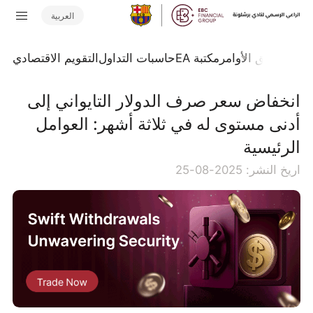
العربية
تداول
تدفق الأوامر
مكتبة EA
حاسبات التداول
التقويم الاقتصادي
انخفاض سعر صرف الدولار التايواني إلى
أدنى مستوى له في ثلاثة أشهر: العوامل
الرئيسية
اريخ النشر: 2025-08-25