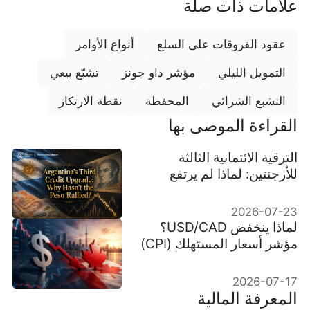
علامات ذات صلة
عقود الفروقات على السلع
أنواع الأوامر
التمويل الليلي
مؤشر داو جونز
تشبّع بيعي
التشبع الشرائي
المحفظة
نقطة الارتكاز
القراءة الموصى بها
الترقية الائتمانية الثالثة
للأرجنتين: لماذا لم يرتفع
البيزو الأرجنتيني؟
2026-07-23
لماذا ينخفض USD/CAD؟
مؤشر أسعار المستهلك (CPI)
في كندا قد يحدد ما سيأتي بعد
ذلك
2026-07-17
المعرفة المالية