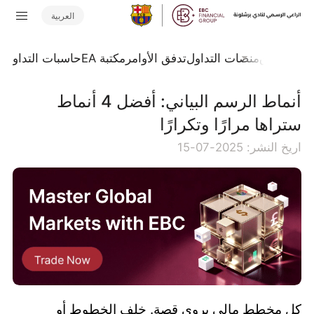
العربية
جلة السوق
منصات التداول
تدفق الأوامر
مكتبة EA
حاسبات التداول
ا
أنماط الرسم البياني: أفضل 4 أنماط
ستراها مرارًا وتكرارًا
اريخ النشر: 2025-07-15
كل مخطط مالي يروي قصة. خلف الخطوط أو