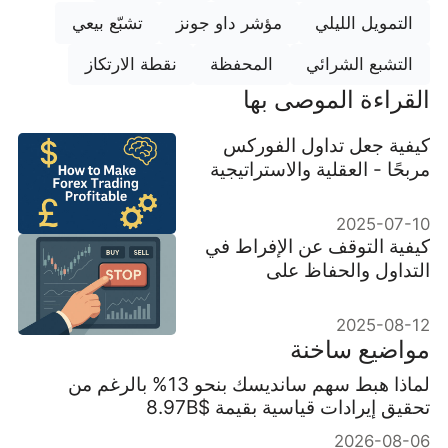
التمويل الليلي
مؤشر داو جونز
تشبّع بيعي
التشبع الشرائي
المحفظة
نقطة الارتكاز
القراءة الموصى بها
كيفية جعل تداول الفوركس
مربحًا - العقلية والاستراتيجية
2025-07-10
كيفية التوقف عن الإفراط في
التداول والحفاظ على
الانضباط في الأسواق
2025-08-12
مواضيع ساخنة
لماذا هبط سهم سانديسك بنحو 13% بالرغم من
تحقيق إيرادات قياسية بقيمة $8.97B
2026-08-06