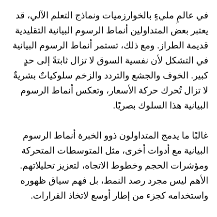
في عالمٍ مليءٍ بالخوارزميات ونماذج التعلم الآلي، قد
يعتبر بعض المتداولين أنماط الرسوم البيانية التقليدية
قديمة الطراز. ومع ذلك، تستمر أنماط الرسوم البيانية
في التشكل لأن نفسية السوق لا تزال ثابتةً إلى حدٍ
كبير. الخوف والجشع والتردد والزخم سلوكياتٌ بشريةٌ
لا تزال تُحرك حركة الأسعار، وتعكس أنماط الرسوم
البيانية هذا السلوك بصريًا.
غالبًا ما يدمج المتداولون ذوو الخبرة أنماط الرسوم
البيانية مع أدوات أخرى، مثل المتوسطات المتحركة
ومؤشرات الحجم وخطوط الاتجاه، لتعزيز تحليلاتهم.
الأهم ليس مجرد رصد النمط، بل فهم سياق ظهوره
واستخدامه كجزء من إطار أوسع لاتخاذ القرارات.