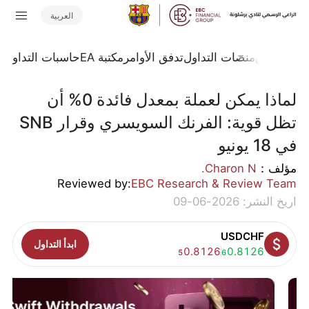
العربية
جلة السوق
منصات التداول
تدفق الأوامر
مكتبة EA
حاسبات التداول
ا
لماذا يمكن لعملة بمعدل فائدة 0% أن
تظل قوية: الفرنك السويسري وقرار SNB
في 18 يونيو
مؤلف：
Charon N.
Reviewed by:
EBC Research & Review Team
اريخ النشر: 2026-06-09
USDCHF
ابدأ التداول
شراء:
0.8126
بيع:
0.8126
5
6