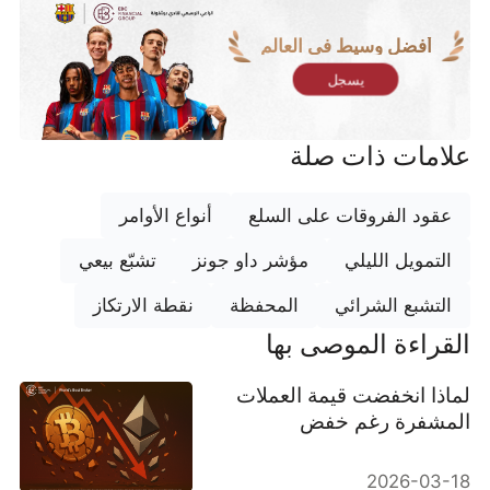
أفضل وسيط في العالم
يسجل
علامات ذات صلة
عقود الفروقات على السلع
أنواع الأوامر
التمويل الليلي
مؤشر داو جونز
تشبّع بيعي
التشبع الشرائي
المحفظة
نقطة الارتكاز
القراءة الموصى بها
لماذا انخفضت قيمة العملات
المشفرة رغم خفض
الاحتياطي الفيدرالي لأسعار
الفائدة؟
2026-03-18