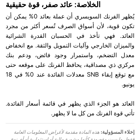
الخلاصة: عائد صفر، قوة حقيقية
يُظهر الفرنك السويسري أن عملة بعائد 0% يمكن أن
تكون قوية، لأن أسواق الصرف تُسعر أكثر من مجرد
العائد. فهي تأخذ في الحسبان القدرة الشرائية
والميزان الخارجي وآليات التمويل والثقة. مع انخفاض
معدل التضخم، واستمرار وجود فائض، ودعم بنك
مركزي ذي مصداقية، يحافظ الفرنك على موقعه حتى
مع توقع إبقاء SNB معدلات الفائدة عند 0% في 18
يونيو.
العائد هو الجزء الذي يظهر في قائمة أسعار الفائدة.
تأتي قوة الفرنك من كل ما لا يظهر.
إخلاء المسؤولية:
هذه المادة مقدمة لأغراض المعلومات العامة
فقط، وليست مقصودة كأنها مشورة مالية أو استثمارية أو أي نوع