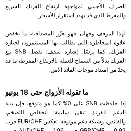
الصرف الأجنبي لمواجهة ارتفاع الفرنك السريع
والمفرط الذي قد يهدد استقرار الأسعار.
لهذا الموقف وجهان. فهو يعزّز المصداقية، ما يخفض
علاوة المخاطرة التي يطالب بها المستثمرون لحيازة
الفرنك، كما يرسّل إشارة سقف: تفضل SNB بيع
الفرنك بدلاً من السماح للعملة بالارتفاع المفرط، ما قد
يحدّ من امتداد موجات الملاذ الآمن.
ما تقوله الأزواج حتى 18 يونيو
إذا حافظت SNB على 0% كما هو متوقع، فإن بنية
الدعم للفرنك تبقى سليمة: انخفاض التضخم،
والفائض، وشبكة دعم موثوقة. تعكس EUR/CHF قرب
0.92، و GBP/CHF قرب 1.06، و AUD/CHF قرب