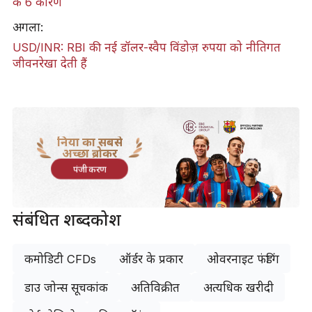
के 6 कारण
अगला:
USD/INR: RBI की नई डॉलर-स्वैप विंडोज़ रुपया को नीतिगत
जीवनरेखा देती हैं
दुनिया का सबसे
अच्छा ब्रोकर
पंजीकरण
संबंधित शब्दकोश
कमोडिटी CFDs
ऑर्डर के प्रकार
ओवरनाइट फंडिंग
डाउ जोन्स सूचकांक
अतिविक्रीत
अत्यधिक खरीदी