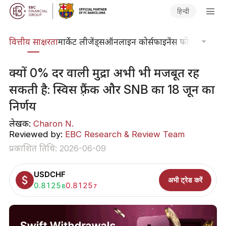
हिन्दी
दकोश
वित्तीय साक्षरता
मार्केट लीजेंड्स
ऑनलाइन कोर्स
फाइनेंस फोकस
तकनीकी
क्यों 0% दर वाली मुद्रा अभी भी मजबूत रह
सकती है: स्विस फ़्रैंक और SNB का 18 जून का
निर्णय
लेखक:
Charon N.
Reviewed by:
EBC Research & Review Team
प्रकाशित तिथि: 2026-06-09
USDCHF
अभी ट्रेड करें
खरीदें:
0.8125
बेचें:
0.8125
8
7