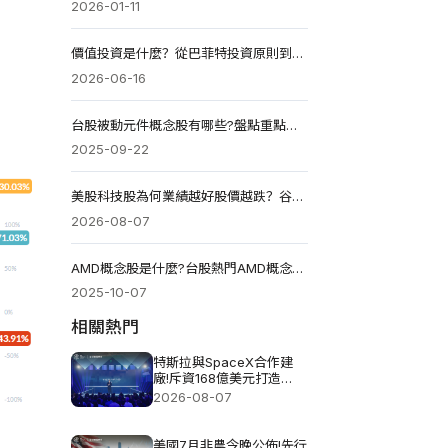
2026-01-11
價值投資是什麼？從巴菲特投資原則到選股方法（2026版）
2026-06-16
台股被動元件概念股有哪些?盤點重點標的
2025-09-22
美股科技股為何業績越好股價越跌？谷歌、台積電、甲骨文揭AI投資壓力
2026-08-07
AMD概念股是什麼?台股熱門AMD概念股有哪些?
2025-10-07
相關熱門
特斯拉與SpaceX合作建
廠!斥資168億美元打造
Terafab基地
2026-08-07
美國7月非農今晚公佈!先行