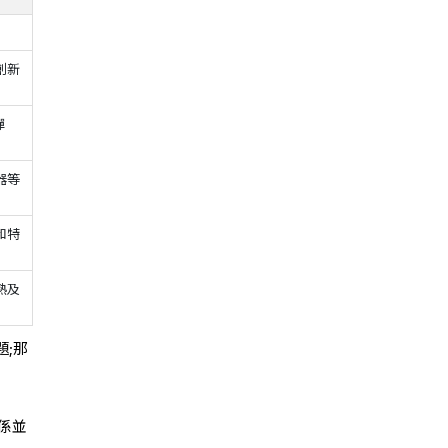
創新
彈
器等
和特
熟及
題;那
係並