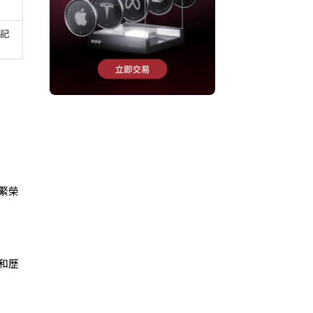
和記
繁榮
和歷