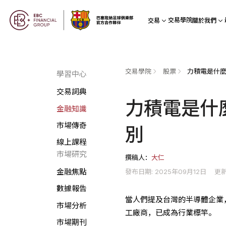
交易學院
交易
關於我們
交易學院
股票
力積電是什麼
學習中心
交易詞典
力積電是什
金融知識
市場傳奇
別
線上課程
市場研究
撰稿人：
大仁
發布日期: 2025年09月12日
更新
金融焦點
數據報告
當人們提及台灣的半導體企業
市場分析
工廠商，已成為行業標竿。
市場期刊