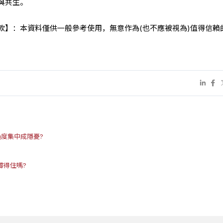
與共生。
條款】：本資料僅供一般參考使用，無意作為(也不應被視為)值得信賴
過度集中成隱憂?
撐得住嗎?