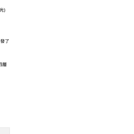
光)
開發了
四層