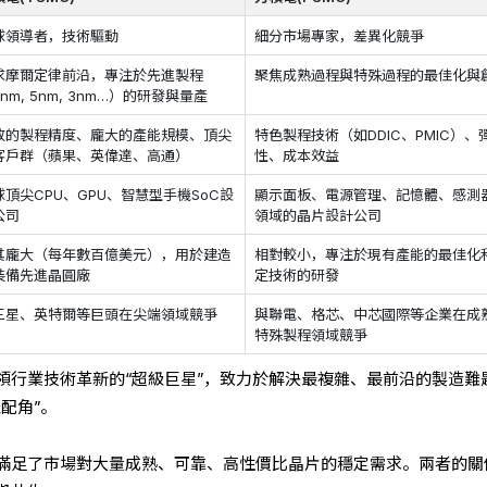
球領導者，技術驅動
細分市場專家，差異化競爭
求摩爾定律前沿，專注於先進製程
聚焦成熟過程與特殊過程的最佳化與
nm, 5nm, 3nm…）的研發與量產
致的製程精度、龐大的產能規模、頂尖
特色製程技術（如DDIC、PMIC）、
客戶群（蘋果、英偉達、高通）
性、成本效益
球頂尖CPU、GPU、智慧型手機SoC設
顯示面板、電源管理、記憶體、感測
公司
領域的晶片設計公司
其龐大（每年數百億美元），用於建造
相對較小，專注於現有產能的最佳化
裝備先進晶圓廠
定技術的研發
三星、英特爾等巨頭在尖端領域競爭
與聯電、格芯、中芯國際等企業在成
特殊製程領域競爭
領行業技術革新的“超級巨星”，致力於解決最複雜、最前沿的製造難
配角”。
滿足了市場對大量成熟、可靠、高性價比晶片的穩定需求。兩者的關