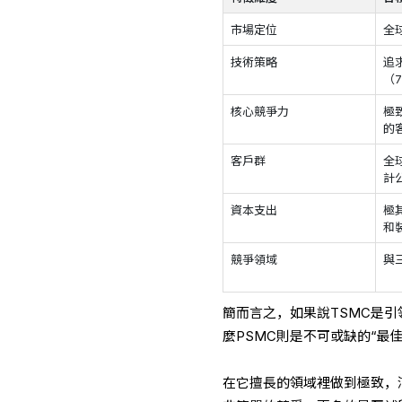
市場定位
全
技術策略
追
（7
核心競爭力
極
的
客戶群
全
計
資本支出
極
和
競爭領域
與
簡而言之，如果說TSMC是引
麼PSMC則是不可或缺的“最佳
在它擅長的領域裡做到極致，