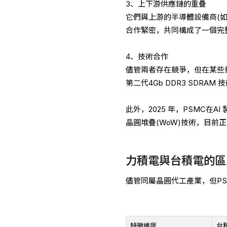
3、上下游供應鏈的重疊
它們與上游的半導體設備商(如
合作緊密，共同構成了一個完
4、技術合作
儘管兩者存在競爭，但在某些技
第二代4Gb DDR3 SDRAM 
此外，2025 年，PSMC
晶圓堆疊(WoW)技術，目前
力積電與台積電的區
儘管同屬晶圓代工產業，但P
特徵維度
台積