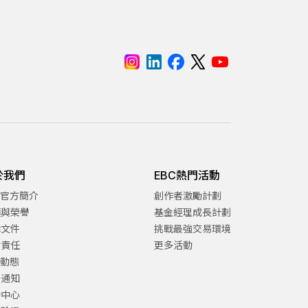
於我們
EBC熱門活動
C官方簡介
創作者激勵計劃
項與榮譽
基金經理成長計劃
律文件
挑戰最強交易環境
會責任
更多活動
C動態
告通知
助中心