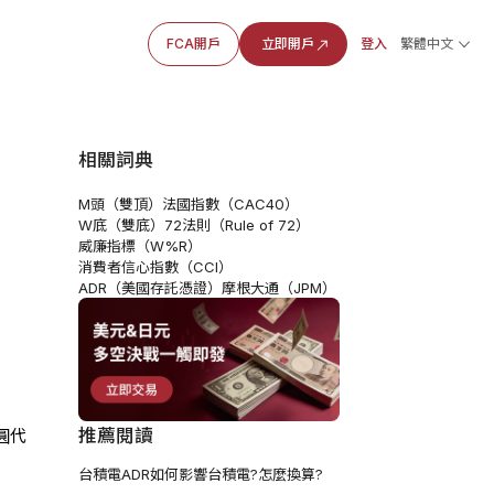
FCA開戶
立即開戶
登入
繁體中文
相關詞典
M頭（雙頂）
法國指數（CAC40）
區
W底（雙底）
72法則（Rule of 72）
威廉指標（W%R）
消費者信心指數（CCI）
ADR（美國存託憑證）
摩根大通（JPM）
推薦閱讀
圓代
台積電ADR如何影響台積電?怎麼換算?