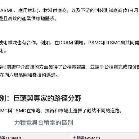
ASML、應用材料)、材料供應商，以及下游的封裝測試廠商(如日月
整且高效的產業供應鏈體系。
術領域也有合作。例如，在DRAM 領域，PSMC和TSMC曾共同
技術。
在AI 製程關鍵中介層技術方面獲得了台積電認證，並攜手台積電完成開發
正在向六層晶圓堆疊技術邁進。
別：巨頭與專家的路徑分野
SMC與TSMC在策略、技術和市場上選擇了截然不同的道路。
力積電與台積電的區別
電(TSMC)
力積電(PSMC)