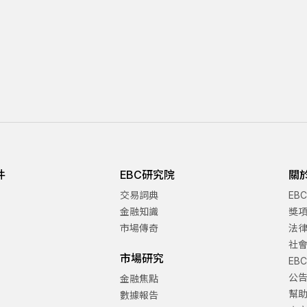
件
EBC研究院
關
交易詞典
EB
金融知識
獎
市場傳奇
法
社
市場研究
EB
公
金融焦點
幫
數據報告