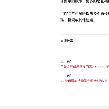
非簡單的競爭，更多的是互補
【EBC平台風險提示及免責
務、投資或其他建議。
立即分享
上一篇：
甲骨文股價暴漲後回落，OpenAI
下一篇：
VZ股價還能持續攀升嗎?股息收益