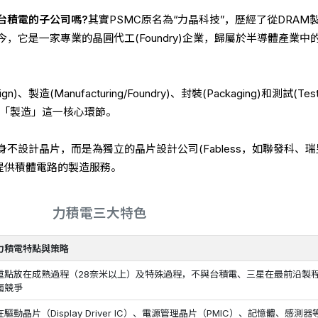
台積電的子公司嗎?
其實PSMC原名為“力晶科技”，歷經了從DRAM
，它是一家專業的晶圓代工(Foundry)企業，歸屬於半導體產業中
製造(Manufacturing/Foundry)、封裝(Packaging)和測試(Testi
是「製造」這一核心環節。
不設計晶片，而是為獨立的晶片設計公司(Fabless，如聯發科、瑞
)提供積體電路的製造服務。
力積電三大特色
力積電特點與策略
重點放在成熟過程（28奈米以上）及特殊過程，不與台積電、三星在最前沿製
面競爭
在驅動晶片（Display Driver IC）、電源管理晶片（PMIC）、記憶體、感測器