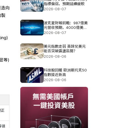
指標偏弱，預期延續疲軟
製造向
2026-08-07
的製
波克夏財報前瞻：987億美
元營收預期，4000億美元
現金如何佈局?
2026-08-07
ng)
美元指數走弱 英鎊兌美元
能否突破震盪區間？
2026-08-06
昱等)
科技股回暖 歐洲斯托克50
指數接近新高
2026-08-06
程正
等領