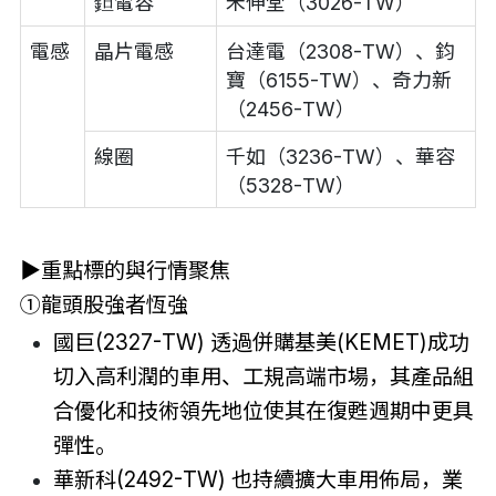
鉭電容
禾伸堂（3026-TW）
電感
晶片電感
台達電（2308-TW）、鈞
寶（6155-TW）、奇力新
（2456-TW）
線圈
千如（3236-TW）、華容
（5328-TW）
▶重點標的與行情聚焦
①龍頭股強者恆強
國巨(2327-TW) 透過併購基美(KEMET)成功
切入高利潤的車用、工規高端市場，其產品組
合優化和技術領先地位使其在復甦週期中更具
彈性。
華新科(2492-TW) 也持續擴大車用佈局，業