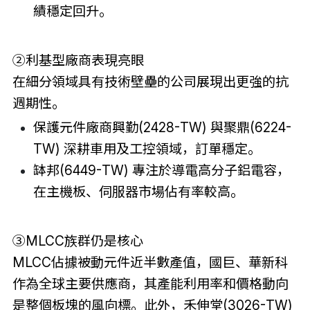
績穩定回升。
②利基型廠商表現亮眼
在細分領域具有技術壁壘的公司展現出更強的抗
週期性。
保護元件廠商興勤(2428-TW) 與聚鼎(6224-
TW) 深耕車用及工控領域，訂單穩定。
缽邦(6449-TW) 專注於導電高分子鋁電容，
在主機板、伺服器市場佔有率較高。
③MLCC族群仍是核心
MLCC佔據被動元件近半數產值，國巨、華新科
作為全球主要供應商，其產能利用率和價格動向
是整個板塊的風向標。此外，禾伸堂(3026-TW)