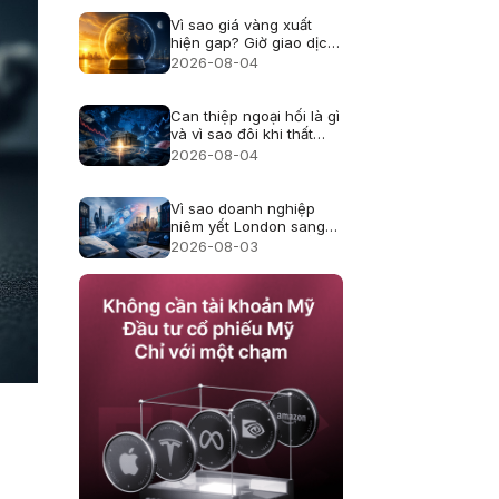
Vì sao giá vàng xuất
hiện gap? Giờ giao dịch
và thanh khoản
2026-08-04
Can thiệp ngoại hối là gì
và vì sao đôi khi thất
bại?
2026-08-04
Vì sao doanh nghiệp
niêm yết London sang
Mỹ, cổ đông thay đổi
2026-08-03
thế nào?