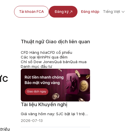
Tài khoản FCA
Đăng ký
Đăng nhập
Tiếng Việt
Thuật ngữ Giao dịch liên quan
CFD Hàng hóa
CFD cổ phiếu
Các loại lệnh
Phí qua đêm
Chỉ số Dow Jones
Quá bán
Quá mua
Danh mục đầu tư
ức
Tài liệu Khuyến nghị
Giá vàng hôm nay: SJC bật lại 1 triệu đồng, cao hơn thế giới gần 20 triệu
2026-07-13
triệu