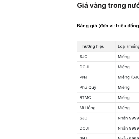
Giá vàng trong nư
Bảng giá (đơn vị: triệu đồn
Thương hiệu
Loại (miến
SJC
Miếng
DOJI
Miếng
PNJ
Miếng (SJC
Phú Quý
Miếng
BTMC
Miếng
Mi Hồng
Miếng
SJC
Nhẫn 999
DOJI
Nhẫn 999
PNJ
Nhẫn 999