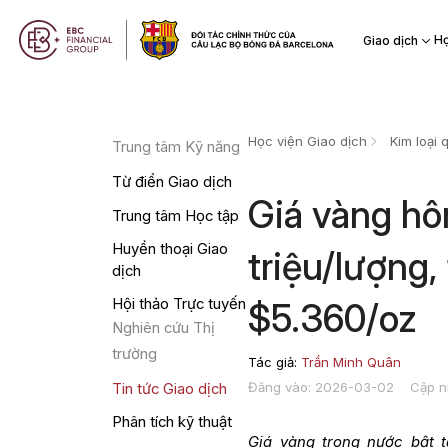
Họ
Giao dịch
Học viện Giao dịch
Kim loại 
Trung tâm Kỹ năng
Từ điển Giao dịch
Giá vàng hô
Trung tâm Học tập
Huyền thoại Giao
triệu/lượng
dịch
Hội thảo Trực tuyến
$5.360/oz
Nghiên cứu Thị
trường
Tác giả:
Trần Minh Quân
Đăng vào: 2026-03-02
Cập n
Tin tức Giao dịch
Phân tích kỹ thuật
Giá vàng trong nước bật 