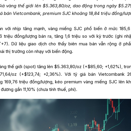
 Giá vàng thế giới lên $5.363,80/oz, dao động trong ngày $5.27
 giá bán Vietcombank, premium SJC khoảng 18,84 triệu đồng/lượ
n với nhịp tăng mạnh, vàng miếng SJC phổ biến ở mức 185,6 
triệu đồng/lượng bán ra, tăng 1,6 triệu so với kỳ trước (ghi nhậ
+7). Dữ liệu giao dịch cho thấy biên mua bán vẫn rộng ở phầ
hái thị trường còn nhạy với biến động.
vàng thế giới (spot) tăng lên $5.363,80/oz (+$85,60; +1,62%), tron
71,64/oz (+$123,74; +2,36%). Với tỷ giá bán Vietcombank 2
g 169,76 triệu đồng/lượng, kéo premium vàng miếng SJC lên k
 đương gần 11,10% (chưa tính thuế, phí).