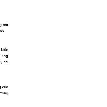
g bất
ạnh.
 biến
hương
y chi
g của
trong