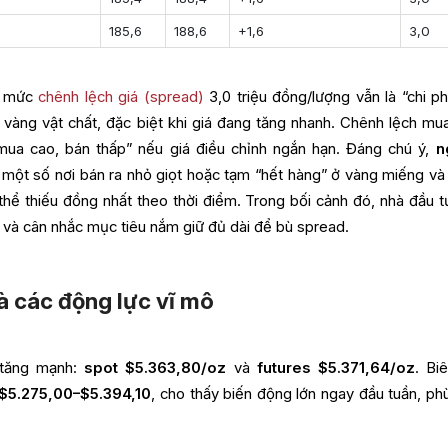
9
185,6
188,6
+1,6
3,0
ấy mức
chênh lệch giá (spread)
3,0 triệu đồng/lượng vẫn là “chi ph
 vàng vật chất, đặc biệt khi giá đang tăng nhanh. Chênh lệch mu
mua cao, bán thấp” nếu giá điều chỉnh ngắn hạn. Đáng chú ý,
n
, một số nơi bán ra nhỏ giọt hoặc tạm “hết hàng” ở vàng miếng và
thể thiếu đồng nhất theo thời điểm. Trong bối cảnh đó, nhà đầu t
và cân nhắc mục tiêu nắm giữ đủ dài để bù spread.
và các động lực vĩ mô
 tăng mạnh:
spot $5.363,80/oz
và
futures $5.371,64/oz
. Bi
$5.275,00–$5.394,10
, cho thấy biến động lớn ngay đầu tuần, ph