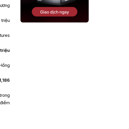
hương
triệu
utures
riệu
 Hồng
1,186
 trong
 điểm