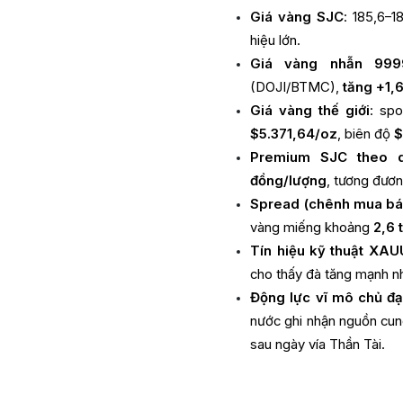
Giá vàng SJC
: 185,6–1
hiệu lớn.
Giá vàng nhẫn 999
(DOJI/BTMC),
tăng +1,6
Giá vàng thế giới
: sp
$5.371,64/oz
, biên độ
$
Premium SJC theo q
đồng/lượng
, tương đươ
Spread (chênh mua bá
vàng miếng khoảng
2,6 
Tín hiệu kỹ thuật XA
cho thấy đà tăng mạnh n
Động lực vĩ mô chủ đ
nước ghi nhận nguồn cu
sau ngày vía Thần Tài.