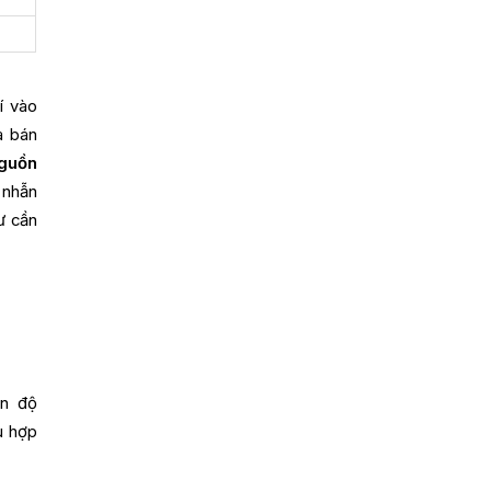
í vào
a bán
guồn
 nhẫn
ư cần
ên độ
ù hợp