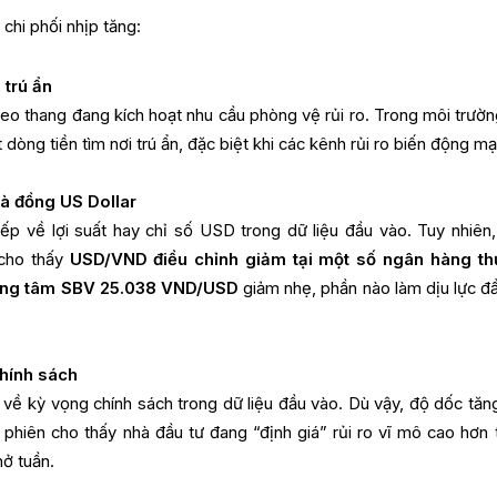
chi phối nhịp tăng:
 trú ẩn
eo thang đang kích hoạt nhu cầu phòng vệ rủi ro. Trong môi trườn
 dòng tiền tìm nơi trú ẩn, đặc biệt khi các kênh rủi ro biến động m
 và đồng US Dollar
iếp về lợi suất hay chỉ số USD trong dữ liệu đầu vào. Tuy nhiên,
 cho thấy
USD/VND điều chỉnh giảm tại một số ngân hàng t
rung tâm SBV 25.038 VND/USD
giảm nhẹ, phần nào làm dịu lực đẩ
chính sách
 về kỳ vọng chính sách trong dữ liệu đầu vào. Dù vậy, độ dốc tăn
 phiên cho thấy nhà đầu tư đang “định giá” rủi ro vĩ mô cao hơn 
mở tuần.