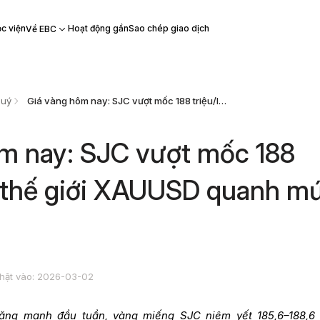
c viện
Hoạt động gần
Sao chép giao dịch
Về EBC
quý
Giá vàng hôm nay: SJC vượt mốc 188 triệu/lượng, thế giới XAUUSD quanh mức $5.360/oz
m nay: SJC vượt mốc 188
, thế giới XAUUSD quanh m
hật vào: 2026-03-02
tăng mạnh đầu tuần, vàng miếng SJC niêm yết 185,6–188,6 