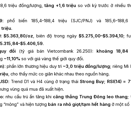
88,6 triệu đồng/lượng,
tăng +1,6 triệu
so với kỳ trước ở nhiều t
9
: phổ biến 185,4–188,4 triệu (SJC/PNJ) và 185,6–188,6 
 triệu
.
ot
$5.363,80/oz
, biên độ trong ngày
$5.275,00–$5.394,10
; f
5.315,84–$5.406,59
.
uy đổi
(tỷ giá bán Vietcombank 26.250):
khoảng 18,84 t
ng
~11,10%
so với giá vàng thế giới quy đổi.
n)
: phần lớn thương hiệu duy trì
~3,0 triệu đồng/lượng
; riêng Mi
triệu
, cho thấy mức co giãn khác nhau theo nguồn hàng.
UUSD
: Trend D1 và H4 cùng ở trạng thái
Strong Buy
;
RSI(14) = 7
hưng vùng quá mua đã xuất hiện.
ạo
: nhu cầu trú ẩn tăng khi
căng thẳng Trung Đông leo thang
;
ng “mỏng” và hiện tượng
bán ra nhỏ giọt/tạm hết hàng
ở một số