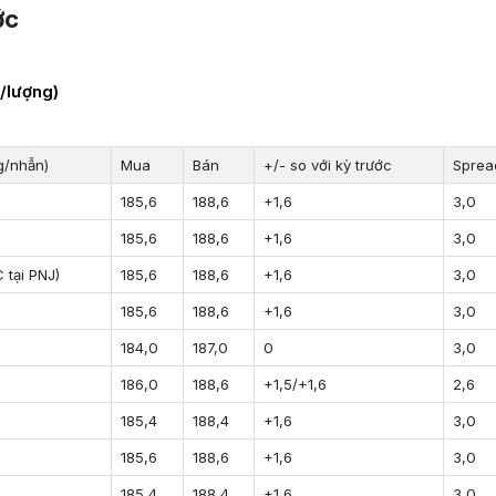
ớc
g/lượng)
g/nhẫn)
Mua
Bán
+/- so với kỳ trước
Sprea
185,6
188,6
+1,6
3,0
185,6
188,6
+1,6
3,0
 tại PNJ)
185,6
188,6
+1,6
3,0
185,6
188,6
+1,6
3,0
184,0
187,0
0
3,0
186,0
188,6
+1,5/+1,6
2,6
9
185,4
188,4
+1,6
3,0
9
185,6
188,6
+1,6
3,0
9
185,4
188,4
+1,6
3,0