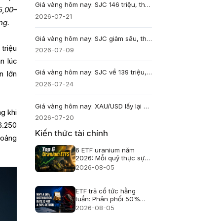
Giá vàng hôm nay: SJC 146 triệu, thế giới giữ mốc $4.000
5,00–
2026-07-21
ng.
Giá vàng hôm nay: SJC giảm sâu, thế giới giữ mốc $4,000?
triệu
2026-07-09
n lúc
Giá vàng hôm nay: SJC về 139 triệu, spread rộng gây áp lực
n lớn
2026-07-24
Giá vàng hôm nay: XAU/USD lấy lại $4.000, SJC cao hơn thế giới 18,74 triệu đồng
g khi
2026-07-20
6.250
Kiến thức tài chính
hoảng
6 ETF uranium năm
2026: Mỗi quỹ thực sự
nắm giữ gì?
2026-08-05
ETF trả cổ tức hằng
tuần: Phân phối 50%
không phải lãi 50%
2026-08-05