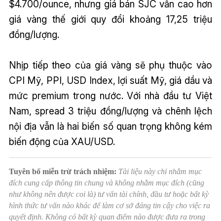
$4.700/ounce, nhưng giá bán SJC vẫn cao hơn
giá vàng thế giới quy đổi khoảng 17,25 triệu
đồng/lượng.
Nhịp tiếp theo của giá vàng sẽ phụ thuộc vào
CPI Mỹ, PPI, USD Index, lợi suất Mỹ, giá dầu và
mức premium trong nước. Với nhà đầu tư Việt
Nam, spread 3 triệu đồng/lượng và chênh lệch
nội địa vẫn là hai biến số quan trọng không kém
biến động của XAU/USD.
Tuyên bố miễn trừ trách nhiệm:
Tài liệu này chỉ nhằm mục
đích cung cấp thông tin chung và không nhằm mục đích (cũng
như không nên được coi là) tư vấn tài chính, đầu tư hoặc bất kỳ
hình thức tư vấn nào khác để làm cơ sở đáng tin cậy cho việc ra
quyết định. Không có bất kỳ quan điểm nào được đưa ra trong