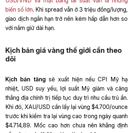
USD/VND và mặt bằng lãi suất vẫn là những
biến số lớn
. Khi spread vẫn ở 3 triệu đồng/lượng,
giao dịch ngắn hạn trở nên kém hấp dẫn hơn so
với nắm giữ dài hạn.
Kịch bản giá vàng thế giới cần theo
dõi
Kịch bản tăng
sẽ xuất hiện nếu CPI Mỹ hạ
nhiệt, USD suy yếu, lợi suất Mỹ giảm và căng
thẳng địa chính trị tiếp tục duy trì nhu cầu trú ẩn.
Khi đó, XAU/USD cần lấy lại vùng $4.700/ounce
trước khi kiểm tra lại vùng cao trong ngày quanh
$4.714,89. Mốc cao hơn chưa nên khẳng định