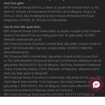
chức bao gồm:
EBC Financial Group (SVG) LLC được ủy quyền bởi Cơ quan Dịch vụ Tài
chính St. Vincent và Grenadines (SVGFSA), với số đăng ký công ty là
353 LLC 2020. Địa chỉ đăng ký tại Euro House, Richmond Hill Road,
Kingstown, VC0100, St. Vincent và Grenadines.
Các tổ chức liên quan khác:
EBC Financial Group (UK) Limited được ủy quyền và quản lý bởi Cơ quan
Quản lý Tài chính (FCA) của Vương quốc Anh. Số giấy phép: 927552.
Website:
www.ebcfin.co.uk
EBC Financial Group (Cayman) Limited được cấp phép và quản lý bởi Cơ
quan Tiền tệ Quần đảo Cayman, số giấy phép: 2038223. Website:
www.ebcgroup.ky
EBC Financial (MU) Limited được cấp phép và quản lý bởi Ủy ban Dịch
vụ Tài chính Mauritius (Financial Services Commission, Mauritius) với số
giấy phép GB24203273. Địa chỉ đăng ký: 3rd Floor, Standard Chartered
Tower, Cybercity, Ebene, 72201, Republic of Mauritius. Website của tổ
chức này được quản lý riêng biệt.
EBC Financial Group (Comoros) Limited được cấp phép bởi Cơ quan Tài
chính Ngoài khơi của Đảo Tự trị Anjouan, Liên bang Comoros, với số
giấy phép L 15637/EFGC. Địa chỉ đăng ký: Hamchako, Mutsamudu,
Autonomous Island of Anjouan, Union of Comoros.
EBC Financial Group (Australia) Pty Ltd (ACN: 619 073 237) được ủy
quyền và quản lý bởi Ủy ban Chứng khoán và Đầu tư Úc (ASIC) với số
giấy phép 500991. EBC Financial Group (Australia) Pty Ltd là một đơn vị