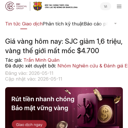
Vi
yến
Tin tức Giao dịch
Phân tích kỹ thuật
Báo cáo phân tích
N
Giá vàng hôm nay: SJC giảm 1,6 triệu,
vàng thế giới mất mốc $4.700
Tác giả:
Trần Minh Quân
Đã được xét duyệt bởi:
Nhóm Nghiên cứu & Đánh giá 
Đăng vào: 2026-05-11
Cập nhật vào: 2026-05-11