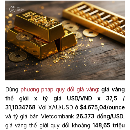
Dùng
phương pháp quy đổi giá vàng
:
giá vàng
thế giới x tỷ giá USD/VND x 37,5 /
31,1034768
. Với XAU/USD ở
$4.675,04/ounce
và tỷ giá bán Vietcombank
26.373 đồng/USD
,
giá vàng thế giới quy đổi khoảng
148,65 triệu