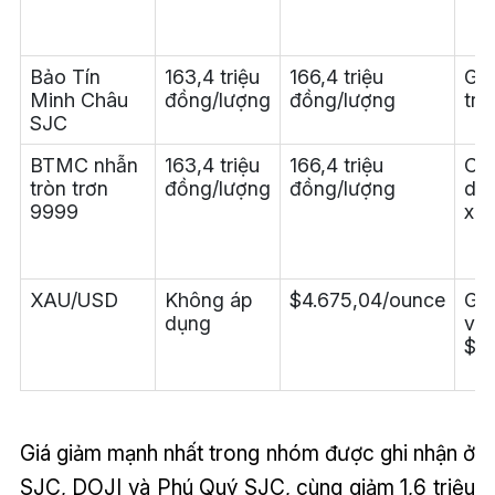
Bảo Tín
163,4 triệu
166,4 triệu
Giả
Minh Châu
đồng/lượng
đồng/lượng
tri
SJC
BTMC nhẫn
163,4 triệu
166,4 triệu
Ch
tròn trơn
đồng/lượng
đồng/lượng
dữ 
9999
xác
XAU/USD
Không áp
$4.675,04/ounce
Gi
dụng
với
$4.
Giá giảm mạnh nhất trong nhóm được ghi nhận ở
SJC, DOJI và Phú Quý SJC, cùng giảm 1,6 triệu