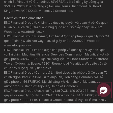
chính St. Vincent và Grenadines (SVGFSA), với số đăng ký công ty là
353 LLC 2020. Địa chỉ đăng ký tại Euro House, Richmond Hill Road,
Kingstown, VC0100, St. Vincent và Grenadines.
Các tổ chức liên quan khác:
EBC Financial Group (UK) Limited được ủy quyền và quản lý bởi Cơ quan
Quản lý Tài chính (FCA) của Vương quốc Anh. Số giấy phép: 927552.
Website:
www.ebcfin.co.uk
EBC Financial Group (Cayman) Limited được cấp phép và quản lý bởi Cơ
quan Tiền tệ Quần đảo Cayman, số giấy phép: 2038223. Website:
www.ebcgroup.ky
EBC Financial (MU) Limited được cấp phép và quản lý bởi Ủy ban Dịch
vụ Tài chính Mauritius (Financial Services Commission, Mauritius) với số
giấy phép GB24203273. Địa chỉ đăng ký: 3rd Floor, Standard Chartered
Tower, Cybercity, Ebene, 72201, Republic of Mauritius. Website của tổ
chức này được quản lý riêng biệt.
EBC Financial Group (Comoros) Limited được cấp phép bởi Cơ quan Tài
chính Ngoài khơi của Đảo Tự trị Anjouan, Liên bang Comoros, với số
giấy phép L 15637/EFGC. Địa chỉ đăng ký: Hamchako, Mutsamudu,
Autonomous Island of Anjouan, Union of Comoros.
EBC Financial Group (Australia) Pty Ltd (ACN: 619 073 237) được ủy
quyền và quản lý bởi Ủy ban Chứng khoán và Đầu tư Úc (ASIC) với số
giấy phép 500991. EBC Financial Group (Australia) Pty Ltd là một đơn vị
liên quan của EBC Financial Group (SVG) LLC, tuy nhiên các đơn vị này
được quản lý độc lập. Các sản phẩm và dịch vụ tài chính được cung cấp