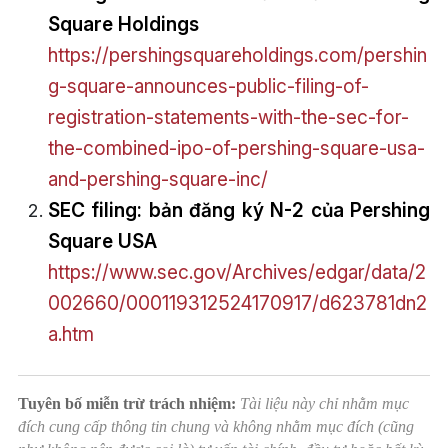
Square Holdings
https://pershingsquareholdings.com/pershin
g-square-announces-public-filing-of-
registration-statements-with-the-sec-for-
the-combined-ipo-of-pershing-square-usa-
and-pershing-square-inc/
SEC filing: bản đăng ký N-2 của Pershing
Square USA
https://www.sec.gov/Archives/edgar/data/2
002660/000119312524170917/d623781dn2
a.htm
Tuyên bố miễn trừ trách nhiệm:
Tài liệu này chỉ nhằm mục
đích cung cấp thông tin chung và không nhằm mục đích (cũng