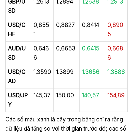
GBP/U
1.2613
1.2894
1.2638
1.2913
SD
USD/C
0,855
0,8827
0,8414
0,890
HF
1
5
AUD/U
0,646
0,6653
0,6415
0,668
SD
6
6
USD/C
1.3590
1.3899
1.3656
1.3886
AD
USD/JP
145,37
150,00
140,57
154,89
Y
Các số màu xanh lá cây trong bảng chỉ ra rằng
dữ liệu đã tăng so với thời gian trước đó; các số