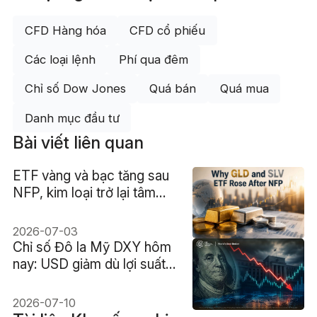
CFD Hàng hóa
CFD cổ phiếu
Các loại lệnh
Phí qua đêm
Chỉ số Dow Jones
Quá bán
Quá mua
Danh mục đầu tư
Bài viết liên quan
ETF vàng và bạc tăng sau
NFP, kim loại trở lại tâm
điểm
2026-07-03
Chỉ số Đô la Mỹ DXY hôm
nay: USD giảm dù lợi suất
Mỹ neo ở mức cao
2026-07-10