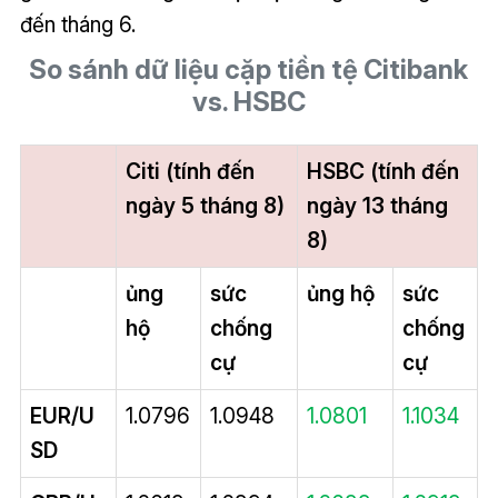
đến tháng 6.
So sánh dữ liệu cặp tiền tệ Citibank
vs. HSBC
Citi (tính đến
HSBC (tính đến
ngày 5 tháng 8)
ngày 13 tháng
8)
ủng
sức
ủng hộ
sức
hộ
chống
chống
cự
cự
EUR/U
1.0796
1.0948
1.0801
1.1034
SD