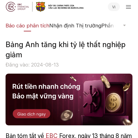
Vi
uật
Báo cáo phân tích
Nhận định Thị trường
Phần mềm Giao
Bảng Anh tăng khi tỷ lệ thất nghiệp
giảm
Đăng vào: 2024-08-13
Bản tóm tắt về
EBC
Forex, ngày 13 tháng 8 năm