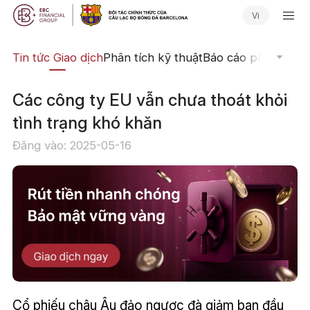
Vi
yến
Tin tức Giao dịch
Phân tích kỹ thuật
Báo cáo phân tích
N
Các công ty EU vẫn chưa thoát khỏi
tình trạng khó khăn
Đăng vào: 2025-05-16
Cổ phiếu châu Âu đảo ngược đà giảm ban đầu