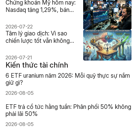
Chứng khoán Mỹ hôm nay:
Nasdaq tăng 1,29%, bán
dẫn phục hồi giữa áp lực
dầu và lợi suất
2026-07-22
Tâm lý giao dịch: Vì sao
chiến lược tốt vẫn không
đủ để trader có lợi nhuận
2026-07-21
Kiến thức tài chính
6 ETF uranium năm 2026: Mỗi quỹ thực sự nắm
giữ gì?
2026-08-05
ETF trả cổ tức hằng tuần: Phân phối 50% không
phải lãi 50%
2026-08-05