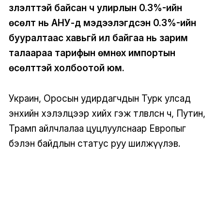
үзүүлэлттэй байсан ч улирлын 0.3%-ийн
өсөлт нь АНУ-д мэдээлэгдсэн 0.3%-ийн
бууралтаас хавьгүй илүү байгаа нь зарим
талаараа тарифын өмнөх импортын
өсөлттэй холбоотой юм.
Украин, Оросын удирдагчдын Турк улсад
энхийн хэлэлцээр хийх гэж төлөвлөсөн ч, Путин,
Трамп айлчлалаа цуцлуулснаар Европыг
бэлэн байдлын статус руу шилжүүлэв.