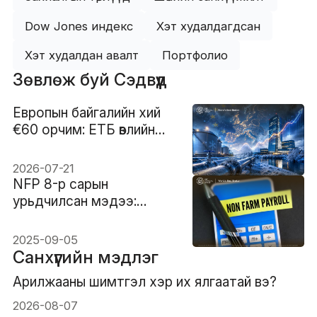
Dow Jones индекс
Хэт худалдагдсан
Хэт худалдан авалт
Портфолио
Зөвлөж буй Сэдвүүд
Европын байгалийн хий
€60 орчим: ЕТБ өвлийн
нөөцийн шокыг
харгалзахгүй өнгөрөөж чадах
2026-07-21
уу?
NFP 8-р сарын
урьдчилсан мэдээ:
Хөдөлмөрийн зах зээл
хүйтэрч байгаагийн
2025-09-05
шинж үү?
Санхүүгийн мэдлэг
Арилжааны шимтгэл хэр их ялгаатай вэ?
2026-08-07