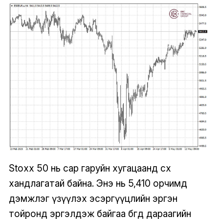
Stoxx 50 нь сар гаруйн хугацаанд өсөх
хандлагатай байна. Энэ нь 5,410 орчимд
дэмжлэг үзүүлэх эсэргүүцлийн эргэн
тойронд эргэлдэж байгаа бөгөөд дараагийн