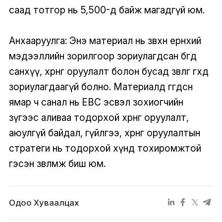
саад тотгор нь 5,500-д байж магадгүй юм.
Анхааруулга: Энэ материал нь зөвхөн ерөнхий
мэдээллийн зорилгоор зориулагдсан бөгөөд
санхүү, хөрөнгө оруулалт болон бусад зөвлөгөө өгөхөд
зориулагдаагүй болно. Материалд өгөгдсөн
ямар ч санал нь EBC эсвэл зохиогчийн
зүгээс аливаа тодорхой хөрөнгө оруулалт,
аюулгүй байдал, гүйлгээ, хөрөнгө оруулалтын
стратеги нь тодорхой хүнд тохиромжтой
гэсэн зөвлөмж биш юм.
Одоо Хуваалцах