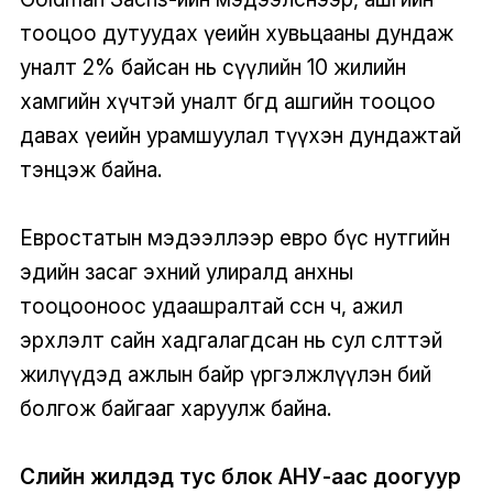
тооцоо дутуудах үеийн хувьцааны дундаж
уналт 2% байсан нь сүүлийн 10 жилийн
хамгийн хүчтэй уналт бөгөөд ашгийн тооцоо
давах үеийн урамшуулал түүхэн дундажтай
тэнцэж байна.
Евростатын мэдээллээр евро бүс нутгийн
эдийн засаг эхний улиралд анхны
тооцооноос удаашралтай өссөн ч, ажил
эрхлэлт сайн хадгалагдсан нь сул өсөлттэй
жилүүдэд ажлын байр үргэлжлүүлэн бий
болгож байгааг харуулж байна.
Сүүлийн жилүүдэд тус блок АНУ-аас доогуур