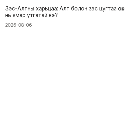
Зэс-Алтны харьцаа: Алт болон зэс цугтаа өсөх
нь ямар утгатай вэ?
2026-08-06