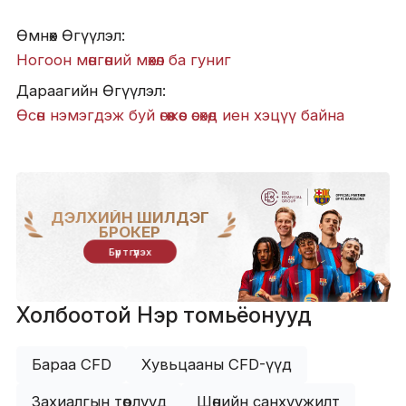
Өмнөх Өгүүлэл:
Ногоон мөнгөний мөхөл ба гуниг
Дараагийн Өгүүлэл:
Өсөн нэмэгдэж буй өгөөжөөс өсөхөд иен хэцүү байна
ДЭЛХИЙН ШИЛДЭГ
БРОКЕР
Бүртгүүлэх
Холбоотой Нэр томьёонууд
Бараа CFD
Хувьцааны CFD-үүд
Захиалгын төрлүүд
Шөнийн санхүүжилт