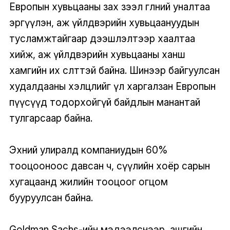
Европын хувьцааны зах зээл өглөөний уналтаа
эргүүлэн, аж үйлдвэрийн хувьцаануудын
тусламжтайгаар дээшлэлтээр хаалтаа
хийж, аж үйлдвэрийн хувьцааны ханш
хамгийн их өсөлттэй байна. Шинээр байгуулсан
худалдааны хэлцлийг үл харгалзан Европын
пүүсүүд тодорхойгүй байдлын манантай
тулгарсаар байна.
Эхний улиралд компаниудын 60%
тооцооноос давсан ч, сүүлийн хоёр сарын
хугацаанд жилийн тооцоог огцом
бууруулсан байна.
Goldman Sachs-ийн мэдээлснээр, ашгийн