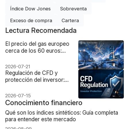
Índice Dow Jones
Sobreventa
Exceso de compra
Cartera
Lectura Recomendada
El precio del gas europeo
cerca de los 60 euros:
¿Podrá el BCE superar la
crisis de las reservas
2026-07-21
invernales?
Regulación de CFD y
protección del inversor:
qué deben comprobar
traders
2026-07-15
Conocimiento financiero
Qué son los índices sintéticos: Guía completa
para entender este mercado
2026-08-09