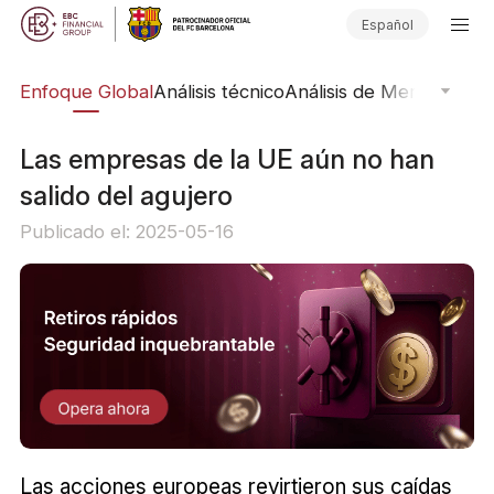
Español
rs
Enfoque Global
Análisis técnico
Análisis de Mercado
Pub
Las empresas de la UE aún no han
salido del agujero
Publicado el: 2025-05-16
Las acciones europeas revirtieron sus caídas