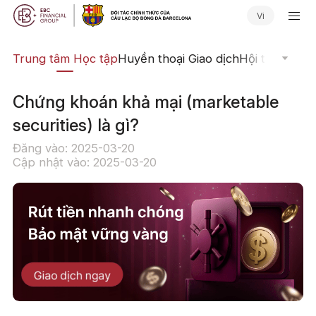
Vi
ịch
Trung tâm Học tập
Huyền thoại Giao dịch
Hội thảo Trực
Chứng khoán khả mại (marketable
securities) là gì?
Đăng vào: 2025-03-20
Cập nhật vào: 2025-03-20