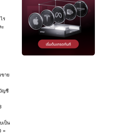
ำไร
ละ
อมขาย
บัญชี
3
บเป็น
0 =