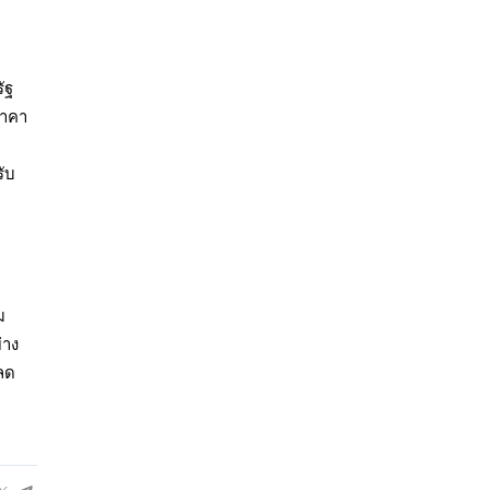
ัฐ
ราคา
ับ
ม
่าง
ยลด