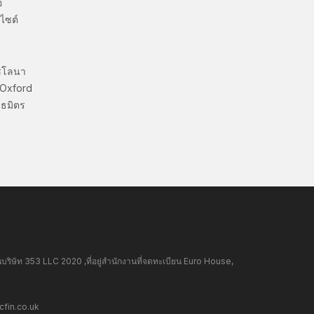
อ
ไซต์
ซโลนา
 Oxford
ธมิตร
ษัท 353 LLC 2020 ,ที่อยู่สำนักงานที่จดทะเบียน Euro House,
fin.co.uk