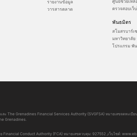
ศูนย์ช่วยเหลื
รายงานข้อมูล
ตรวจสอบเว็บ
วารสารตลาด
พันธมิตร
สโมสรบาร์เ
มหาวิทยาลัย
โปรแกรม พัน
และ The Grenadines Financial Services Authority (SVGFSA) หมายเลขจดทะเบียนบริ
the Grenadines.
Financial Conduct Authority (FCA) หมายเลขควบคุม: 927552 ,เว็บไซต์:
www.ebc