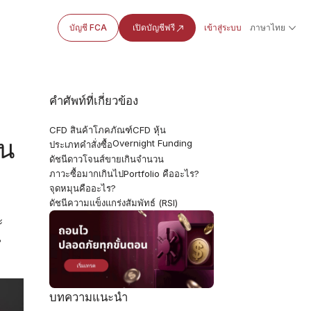
บัญชี FCA
เปิดบัญชีฟรี
เข้าสู่ระบบ
ภาษาไทย
คำศัพท์ที่เกี่ยวข้อง
CFD สินค้าโภคภัณฑ์
CFD หุ้น
ยน
Overnight Funding
ประเภทคำสั่งซื้อ
ดัชนีดาวโจนส์
ขายเกินจำนวน
ภาวะซื้อมากเกินไป
Portfolio คืออะไร?
จุดหมุนคืออะไร?
ดัชนีความแข็งแกร่งสัมพัทธ์ (RSI)
ะ
น
บทความแนะนำ