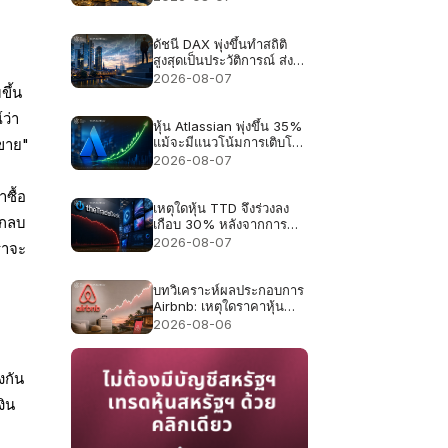
จับตาตัวเลขจ้างงานสหรัฐฯ
คืนนี้
ดัชนี DAX พุ่งขึ้นทำสถิติ
สูงสุดเป็นประวัติการณ์ ส่ง
ผลให้ความคาดหวังด้านผล
2026-08-07
ประกอบการสำหรับหุ้น
ขึ้น
เยอรมันสูงขึ้น
ว่า
หุ้น Atlassian พุ่งขึ้น 35%
แม้จะมีแนวโน้มการเติบโต
รขาย"
เพียง 13%
2026-08-07
ซื้อ
เหตุใดหุ้น TTD จึงร่วงลง
ักลบ
เกือบ 30% หลังจากการ
คาดการณ์รายได้ 650 ล้าน
2026-08-07
ราจะ
ดอลลาร์
บทวิเคราะห์ผลประกอบการ
Airbnb: เหตุใดราคาหุ้น
Airbnb อาจร่วงลงได้แม้
2026-08-06
รายได้จะเติบโต 16%
งกัน
งิน