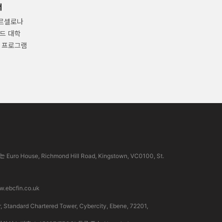
너
바르셀로나
드 대학
 프로그램
use, Richmond Hill Road, Kingstown, VC0100, St.
.ebcfin.co.uk
rd Chartered Tower, Cybercity, Ebene, 72201,