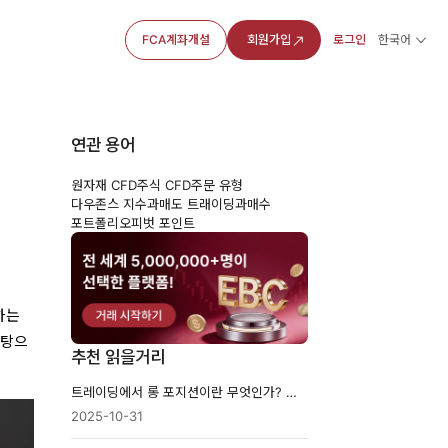
FCA계좌개설
회원가입
로그인
한국어
연관 용어
원자재 CFD
주식 CFD
주문 유형
다우존스 지수
과매도 트래이딩
과매수
포트폴리오
피벗 포인트
하는
바탕으
추천 읽을거리
트레이딩에서 롱 포지션이란 무엇인가? 초보자 가이드
2025-10-31