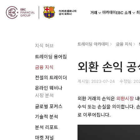
아카데미
최
거래
EBC 소개
트레이딩 아카데미
금융 지식
지식 허브
트레이딩 용어집
외환 손익 공
금융 지식
전설의 트레이더
게시일: 2023-07-24
수정일: 202
온라인 웨비나
시장 분석
외환 거래의 손익은
외환시장
내
글로벌 포커스
수익 또는 손실을 의미합니다. 
로 이루어집니다.
기술적 분석
분석 리포트
마켓 저널