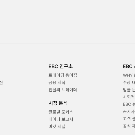
EBC 연구소
EBC
트레이딩 용어집
WHY 
진
금융 지식
수상 
전설의 트레이더
법률 
사회적
시장 분석
EBC 
공지사
글로벌 포커스
고객 
데이터 보고서
공식 
마켓 저널