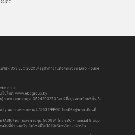
ธมิตร
ษัท 353 LLC 2020 ,ที่อยู่สำนักงานที่จดทะเบียน Euro House,
fin.co.uk
ว็บไซต์:
www.ebcgroup.ky
 หมายเลขควบคุม: GB24203273 โดยมีที่อยู่จดทะเบียนที่ชั้น 3,
y หมายเลขควบคุม: L 15637/EFGC โดยมีที่อยู่จดทะเบียนที่
on (ASIC) หมายเลขควบคุม: 500991 โดย EBC Financial Group
เงินที่นำเสนอในเว็บไซต์นี้ไม่ได้ให้บริการโดยองค์กรใน