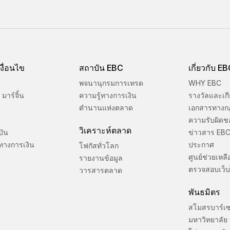
งื่อนไข
สถาบัน EBC
เกี่ยวกับ E
พจนานุกรมการเทรด
WHY EBC
มาร์จิ้น
ความรู้ทางการเงิน
รางวัลและเกี
ตำนานแห่งตลาด
เอกสารทางก
ความรับผิดช
วิเคราะห์ตลาด
บัน
ข่าวสาร EB
ทางการเงิน
ประกาศ
โฟกัสทั่วโลก
ศูนย์ช่วยเหลื
รายงานข้อมูล
ตรวจสอบเว็บ
วารสารตลาด
พันธมิตร
สโมสรบาร์เ
มหาวิทยาลัย