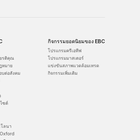
BC
กิจกรรมยอดนิยมของ EBC
โปรแกรมครีเอทีฟ
ยรติคุณ
โปรแกรมมาสเตอร์
ฎหมาย
แข่งขันสภาพแวดล้อมเทรด
อบต่อสังคม
กิจกรรมเพิ่มเติม
C
อ
ไซต์
ซโลนา
 Oxford