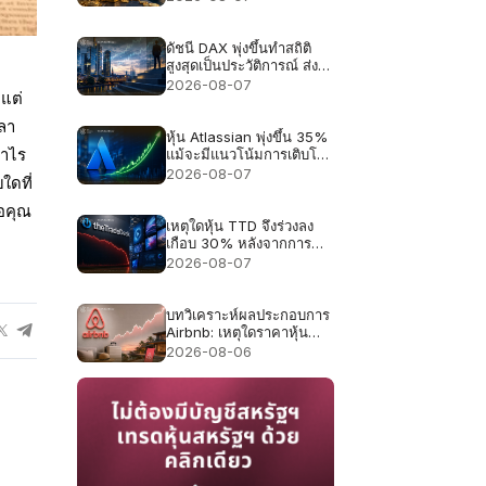
จับตาตัวเลขจ้างงานสหรัฐฯ
คืนนี้
ดัชนี DAX พุ่งขึ้นทำสถิติ
สูงสุดเป็นประวัติการณ์ ส่ง
ผลให้ความคาดหวังด้านผล
2026-08-07
 แต่
ประกอบการสำหรับหุ้น
เยอรมันสูงขึ้น
วลา
หุ้น Atlassian พุ่งขึ้น 35%
แม้จะมีแนวโน้มการเติบโต
กำไร
เพียง 13%
2026-08-07
ใดที่
่อคุณ
เหตุใดหุ้น TTD จึงร่วงลง
เกือบ 30% หลังจากการ
คาดการณ์รายได้ 650 ล้าน
2026-08-07
ดอลลาร์
บทวิเคราะห์ผลประกอบการ
Airbnb: เหตุใดราคาหุ้น
Airbnb อาจร่วงลงได้แม้
2026-08-06
รายได้จะเติบโต 16%