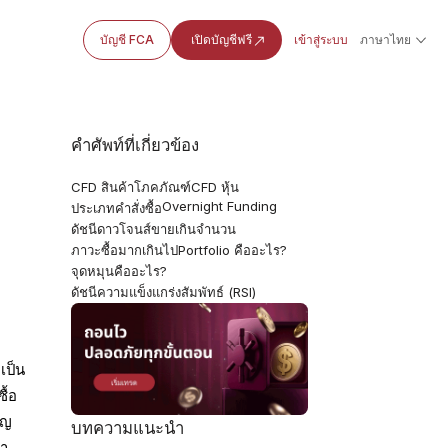
บัญชี FCA
เปิดบัญชีฟรี
เข้าสู่ระบบ
ภาษาไทย
คำศัพท์ที่เกี่ยวข้อง
CFD สินค้าโภคภัณฑ์
CFD หุ้น
Overnight Funding
ประเภทคำสั่งซื้อ
ดัชนีดาวโจนส์
ขายเกินจำนวน
ภาวะซื้อมากเกินไป
Portfolio คืออะไร?
จุดหมุนคืออะไร?
ดัชนีความแข็งแกร่งสัมพัทธ์ (RSI)
เป็น
ื้อ
ูญ
บทความแนะนำ
คา