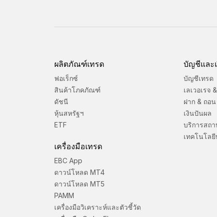
ผลิตภัณฑ์เทรด
บัญชีและเ
ฟอเร็กซ์
บัญชีเทรด
สินค้าโภคภัณฑ์
เลเวอเรจ & 
ดัชนี
ฝาก & ถอน
หุ้นสหรัฐฯ
เงินปันผล
ETF
บริการสถา
เทคโนโลยี
เครื่องมือเทรด
EBC App
ดาวน์โหลด MT4
ดาวน์โหลด MT5
PAMM
เครื่องมือวิเคราะห์และตัวชี้วัด