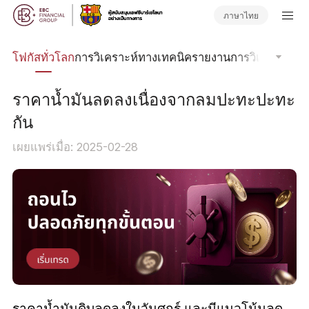
ภาษาไทย
ลน์
โฟกัสทั่วโลก
การวิเคราะห์ทางเทคนิค
รายงานการวิเคราะห์
วา
ราคาน้ำมันลดลงเนื่องจากลมปะทะปะทะ
กัน
เผยแพร่เมื่อ: 2025-02-28
ราคาน้ำมันดิบลดลงในวันศุกร์ และมีแนวโน้มลด