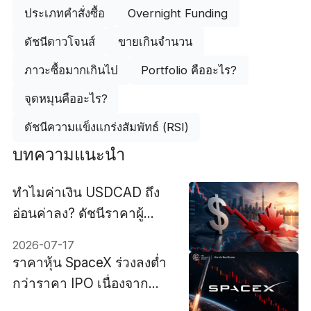
ประเภทคำสั่งซื้อ
Overnight Funding
ดัชนีดาวโจนส์
ขายเกินจำนวน
ภาวะซื้อมากเกินไป
Portfolio คืออะไร?
จุดหมุนคืออะไร?
ดัชนีความแข็งแกร่งสัมพัทธ์ (RSI)
บทความแนะนำ
ทำไมค่าเงิน USDCAD ถึง
อ่อนค่าลง? ดัชนีราคาผู้
บริโภคของแคนาดาอาจเป็น
2026-07-17
ตัวตัดสินอนาคต
ราคาหุ้น SpaceX ร่วงลงต่ำ
กว่าราคา IPO เนื่องจาก
ความเป็นจริงของตลาดเริ่ม