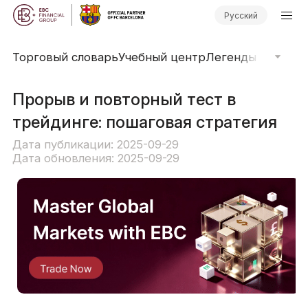
Русский
Торговый словарь
Учебный центр
Легенды рынка
О
Прорыв и повторный тест в
трейдинге: пошаговая стратегия
Дата публикации: 2025-09-29
Дата обновления: 2025-09-29