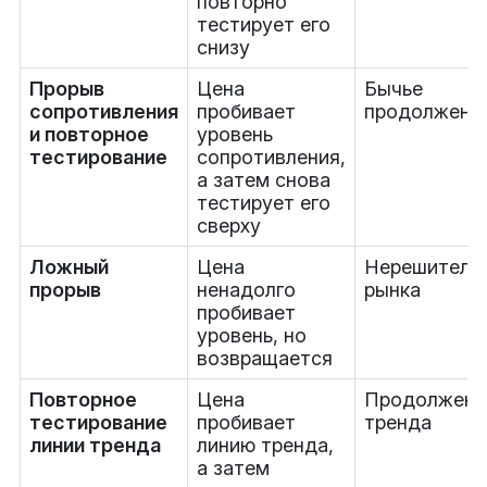
повторно
тестирует его
снизу
Прорыв
Цена
Бычье
сопротивления
пробивает
продолжени
и повторное
уровень
тестирование
сопротивления,
а затем снова
тестирует его
сверху
Ложный
Цена
Нерешитель
прорыв
ненадолго
рынка
пробивает
уровень, но
возвращается
Повторное
Цена
Продолжени
тестирование
пробивает
тренда
линии тренда
линию тренда,
а затем