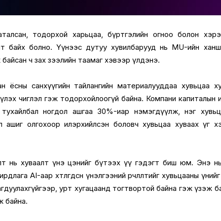
аталсан, тодорхой харьцаа, бүртгэлийн огноо болон хэр
лт байх болно. Үүнээс дутуу хувилбарууд нь MU-ийн хан
 байсан ч зах зээлийн таамаг хэвээр үлдэнэ.
ан ёсны санхүүгийн тайлангийн материалууддаа хувьцаа х
үлэх чиглэл гэж тодорхойлоогүй байна. Компани капиталын 
 тухайлбал ногдол ашгаа 30%-иар нэмэгдүүлж, нэг хувьц
л ашиг олгохоор илэрхийлсэн боловч хувьцаа хуваах үг х
улт нь хуваалт үнэ цэнийг бүтээх үү гэдэгт биш юм. Энэ н
длага AI-аар хөтлөгдсөн үнэлгээний өөрчлөлтийг хувьцааны үнийг з
харагдуулахгүйгээр, урт хугацаанд тогтвортой байна гэж үзэж б
ж байна.