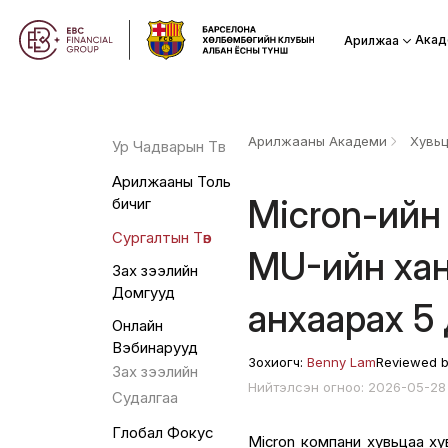
Акад
Арилжаа
Арилжааны Академи
Хувь
Ур Чадварын Төв
Арилжааны Толь
Micron-ийн
бичиг
Сургалтын Төв
MU-ийн ханш
Зах зээлийн
Домгууд
анхаарах 5
Онлайн
Вэбинарууд
Зохиогч:
Benny Lam
Reviewed 
Зах зээлийн
Нийтэлсэн огноо: 2026-05-2
Судалгаа
Глобал Фокус
Micron компани хувьцаа хув