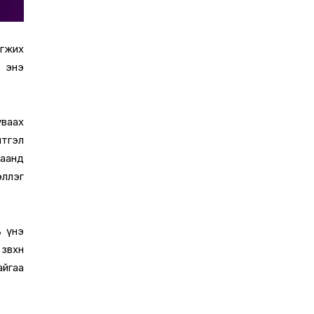
эгжих
ш энэ
уваах
итгэл
аанд
эллэг
ь үнэ
өвхөн
айгаа