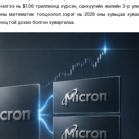
нэлгээ нь $1.
06 триллионд хүрсэн,
санхүүгийн жилийн 3-р ул
ы тооны математик тооцоолол зэрэг нь 2026 оны хувьцаа хува
 ноцтой дохио болгон хувиргалаа.