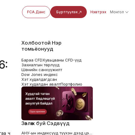
FCA Данс
Бүртгүүлэх
Нэвтрэх
Монгол
Холбоотой Нэр
томьёонууд
Бараа CFD
Хувьцааны CFD-үүд
6:
Захиалгын төрлүүд
Шөнийн санхүүжилт
Dow Jones индекс
Хэт худалдагдсан
Хэт худалдан авалт
Портфолио
Зөвлөж буй Сэдвүүд
гаа ч
АНУ-ын индексүүд түүхэн дээд цэгтээ хүрэв: Уолл Стрит шинэ дээд амжилтуудыг эвдлээ