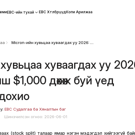
еми
EBC Хөтөлбөрүүд
Копи Арилжаа
EBC-ийн тухай
цаа
Micron-ийн хувьцаа хуваагдах уу 2026: MU-ийн ханш $1,000 дөхөж буй үед анхаарах 5 дохио
 хувьцаа хуваагдах уу 202
 $1,000 дөхөж буй үед
 дохио
by:
EBC Судалгаа ба Хяналтын баг
8
Шинэчилсэн огноо: 2026-06-01
аах (stock split) талаар ямар нэгэн мэдэгдэл хийгээгүй бай