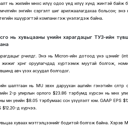
алт нь жилийн өмнөхөөс илүү одоо үед илүү хүнд жинтэй байж 
 мөчлөгийн энгийн сэргэлт шиг арилжаалагдахаа больсон; энэ 
егийн хөшүүрэгтэй компани гэж үнэлэгдэж байна.
осго нь хувьцааны үнийн харагдацыг ТУЗ-ийн түв
гана
ь харагдацыг өөрчилдөг. Энэ нь Micron-ийн дотоод үнэ цэнийг (intr
ааг жижиг хөрөнгө оруулагчдад хүртээмж муутай болгож, ном
вшинд авч үзэх асуудал болгодог.
н шалтгаан нь MU зөвхөн даруухан ашгийн гэнэтийн өсөлтөөр өсө
ийн 2-р улирлын орлого $23.86 тэрбумд хүрсэн нь өмнөх ул
оны мөн үеийн $8.05 тэрбумаас өссөн үзүүлэлт юм. GAAP EPS $1
 $12.20-д хүрчээ.
хувьцаа хуваах мэтгэлцээнийг бодитой болгож байна. Хэрэв M