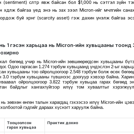
н (sentiment) өсөлтөөр явж байсан бол $1,000 нь сэтгэл зүйн т
 хөдөлж байгаа үед энэ нь зах зээл Micron-ийг мөчлөгийн сана
рдож буй хөрөнгө (scarcity asset) гэж дахин үнэлж байгаа эс
 нь 1 гэсэн харьцаа нь Micron-ийн хувьцааны тоонд 
тохирно
хал бөгөөд учир нь Micron-ийн зөвшөөрөгдсөн хувьцааны бүт
дог. Одоо гаргасан 1.274 тэрбум хувьцаанд үндэслэн 2-ыг харьц
сан хувьцааны тоо ойролцоогоор 2.548 тэрбум болж өсөх бөгөө
 3.0 тэрбум хувьцааны түвшнээс доогуур хэвээр байна. Харин
уваавал ойролцоогоор 3.822 тэрбум хувьцаа гарах бөгөөд э
тан байдлыг хангахгүйгээр илүү том хуваалтыг хэрэгжүүл
нь зөвхөн өнгөн талын харагдац гэхээсээ илүү Micron-ийн цэв
холбоотой гэдгийг дараах хүснэгт харуулж байна.
Тооцоолсон
Практик дохио
гарах хувьцаа