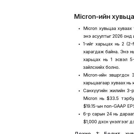
Micron-ийн хувьцаа
Micron хувьцаа хуваах 
энэ асуултыг 2026 онд
1-ийг харьцах нь 2 (2
харагдаж байна. Энэ н
харьцах нь 1 эсвэл 5
зайлсхийх болно.
Micron-ийн зөвшөөрөгдс
харьцаагаар хуваах нь к
Санхүүгийн жилийн 3-р
Micron нь $33.5 тэрб
$19.15-ын non-GAAP EP
6-р сарын 24 нь дарааги
$1,000 дөхсөн үнэлгээг
Дохио 1: Бодит хува