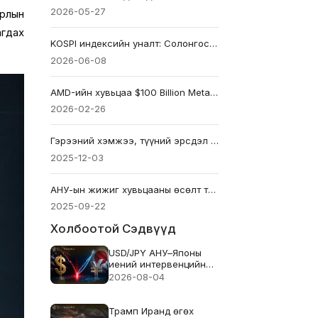
2026-05-27
ирлын
агдах
KOSPI индексийн уналт: Солонгосын 8%-ийн арилжаа түр зогсолт нь дэлхийн AI эрсдэлийн дохио юу?
2026-06-08
AMD-ийн хувьцаа $100 Billion Meta гэрээний улмаас огцом өсөв: Nvidia-д шууд аюул занал
2026-02-26
Гэрээний хэмжээ, түүний эрсдэл гэж юу вэ?
2025-12-03
АНУ-ын жижиг хувьцааны өсөлт тогтвортой юу? Долоо хоногийн тойм
2025-09-22
Холбоотой Сэдвүүд
USD/JPY АНУ–Японы
иений интервенцийн
дараа сэргэжээ. Энэ
2026-08-04
нь үр дүнд хүрсэн үү?
Трамп Иранд өгөх