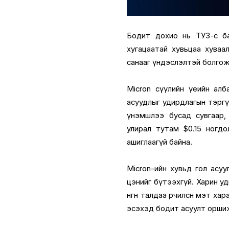
Бодит дохио нь ТУЗ-өөс б
хугацаатай хувьцаа хуваа
санааг үндэслэлтэй болгож
Micron сүүлийн үеийн алб
асуудлыг удирдлагын тэргү
үнэмшлээ бусад сувгаар,
улирал тутам $0.15 ногдо
ашиглаагүй байна.
Micron-ийн хувьд гол асу
цэнийг бүтээхгүй. Харин удир
өнгөн талдаа өөрчилсөн мэт 
эсэхэд бодит асуулт орши