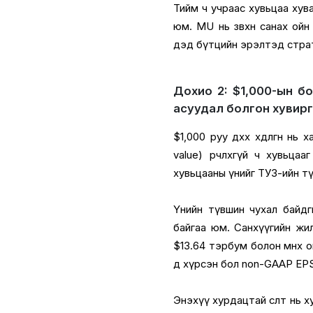
Тийм ч учраас хувьцаа хува
юм. MU нь зөвхөн санах ойн
дэд бүтцийн эрэлтэд страт
Дохио 2: $1,000-ын б
асуудал болгон хувир
$1,000 руу дөхөх хөдөлгөөн н
value) өөрчлөхгүй ч хувьц
хувьцааны үнийг ТУЗ-ийн тү
Үнийн түвшин чухал байдгий
байгаа юм. Санхүүгийн жил
$13.64 тэрбум болон өмнөх 
д хүрсэн бол non-GAAP EPS
Энэхүү хурдацтай өсөлт нь 