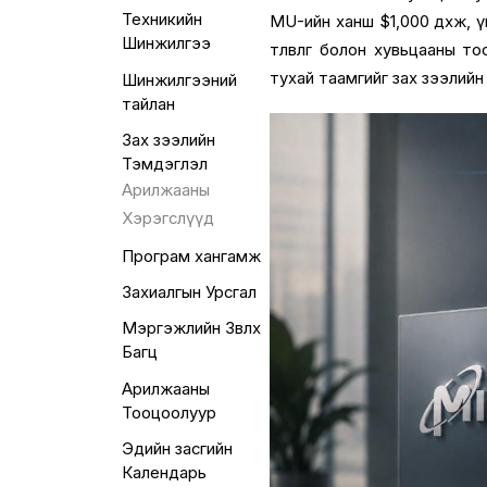
Техникийн
MU-ийн ханш $1,
000 дөхөж,
ү
Шинжилгээ
төлөвлөгөө болон хувьцаан
тухай таамгийг зах зээлийн
Шинжилгээний
тайлан
Зах зээлийн
Тэмдэглэл
Арилжааны
Хэрэгслүүд
Програм хангамж
Захиалгын Урсгал
Мэргэжлийн Зөвлөх
Багц
Арилжааны
Тооцоолуур
Эдийн засгийн
Календарь