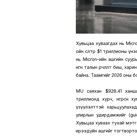
Хувьцаа хуваагдах нь Micro
ойн өсөлтөөр $1 триллионы 
нь Micron-ийн ашгийн суурь
өнгөн талын өөрчлөлт биш, х
байна. Таамгийг 2026 оны б
MU саяхан $928.41 ханша
триллионд хүрч, өнгөрсөн 
үзүүлэлттэй харьцуулахад
улирлын удирдамжийг (guid
Хувьцаа хуваах тухай мэтг
ирээдүйн ашгийг тогтворто