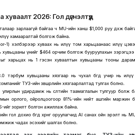
 хуваалт 2026: Гол дүгнэлтүүд
талаар зарлаагүй байгаа ч MU-ийн ханш $1,000 руу дөхөж байг
 илүү хамааралтай болгож байна.
-for-1) хэлбэрээр хуваах нь илүү том харьцаанаас илүү цэв
ь хувьцааны үнийг $464 орчим болгож бууруулахын зэрэгцээ
-ыг харьцах нь 1 гэсэн хуваалтын хувьцааны тооны дара
өн 3.0 тэрбум хувьцааны хязгаар нь чухал бөгөөд учир нь илү
омпанийг ТУЗ-ийн зөвшөөрлийн хязгаарлалтад тулгах болно.
 улирлын удирдамж нь өсөлтийн таамаглалын тулгуур болж б
умын орлого, ойролцоогоор 81%-ийн нийт ашгийн маржин 
S-ийг зорилт болгон ажиллаж байна.
йн гол дохио бөгөөд хөрөнгө оруулагчид AI санах ойн эрэлт нь M
 дэмжиж чадах эсэхийг шалгах болно.
алтад зах зээлийн таамаг бус, ТУЗ-ийн зөвшө