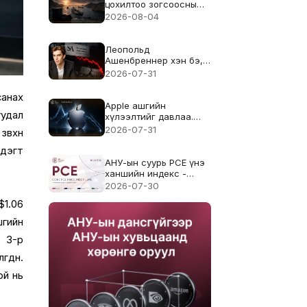
цохилтоо зогсоосны
дараа WTI 5%-иар
2026-08-04
буурав. Ормузын
хоолойн уналтын
трэнд үргэлжилж
Леопольд
чадах уу?
Ашенбреннер хэн бэ,
түүний AI хедж фонд
2026-07-31
67%-г яаж алдсан бэ?
санах
Apple ашгийн
уудал
хүлээлтийг давлаа.
iPhone-ийн өсөлт 22%-
2026-07-31
өвхөн
д хүрсэн ч хувьцааны
үнэ яагаад буурсан
эдэгт
бэ?
АНУ-ын суурь PCE үнэ
ханшийн индекс -
2026 оны зургадугаар
2026-07-30
сар - Өмнөх: 3.4%
1.06
Таамаг: 3.3%
шгийн
н 3-р
дөнө.
ой нь