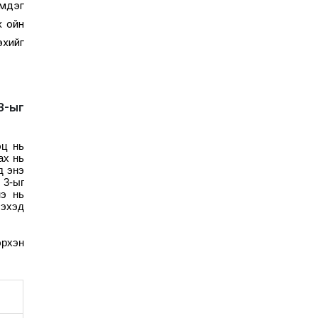
эмдэг
х ойн
эхийг
3-ыг
эц нь
ах нь
д энэ
 3-ыг
нэ нь
эхэд
эрхэн