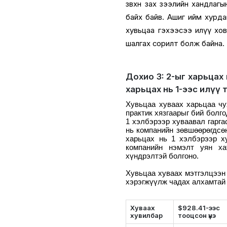
зөвхөн зах зээлийн хандлагы
байх байв. Ашиг ийм хурдан
хувьцаа гэхээсээ илүү хово
шалгах сорилт болж байна.
Дохио 3: 2-ыг харьцах
харьцах нь 1-ээс илүү 
Хувьцаа хуваах харьцаа чу
практик хязгаарыг бий болго
1 хэлбэрээр хуваавал гарга
нь компанийн зөвшөөрөгдсөн
харьцах нь 1 хэлбэрээр х
компанийн нэмэлт уян ха
хүндрэлтэй болгоно.
Хувьцаа хуваах мэтгэлцээн 
хэрэгжүүлж чадах алхамтай 
Хуваах
$928.41-ээс
хувилбар
тооцсон үнэ