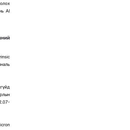
болох
нь AI
шний
insic
иналь
өгүйд
ирлын
2.07-
icron