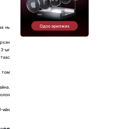
аа нь
эрхэн
 3-ыг
мтаас
ү том
айна.
болон
U-ийн
өрөл