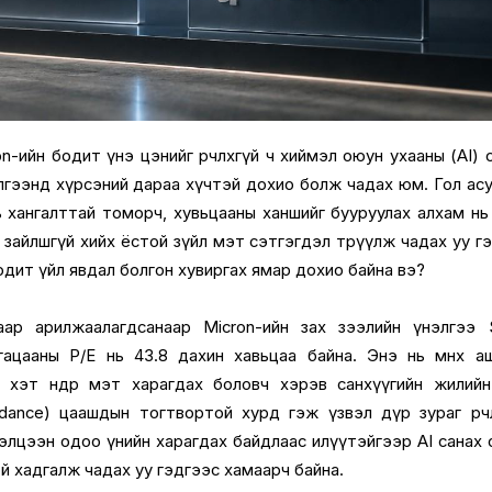
n-ийн бодит үнэ цэнийг өөрчлөхгүй ч хиймэл оюун ухааны (AI) 
үнэлгээнд хүрсэний дараа хүчтэй дохио болж чадах юм. Гол ас
 хангалттай томорч, хувьцааны ханшийг бууруулах алхам нь з
арин зайлшгүй хийх ёстой зүйл мэт сэтгэгдэл төрүүлж чадах уу г
одит үйл явдал болгон хувиргах ямар дохио байна вэ?
ар арилжаалагдсанаар Micron-ийн зах зээлийн үнэлгээ $
хугацааны P/E нь 43.8 дахин хавьцаа байна. Энэ нь өмнөх а
 хэт өндөр мэт харагдах боловч хэрэв санхүүгийн жилий
ance) цаашдын тогтвортой хурд гэж үзвэл дүр зураг өөрчлөг
элцээн одоо үнийн харагдах байдлаас илүүтэйгээр AI санах 
й хадгалж чадах уу гэдгээс хамаарч байна.