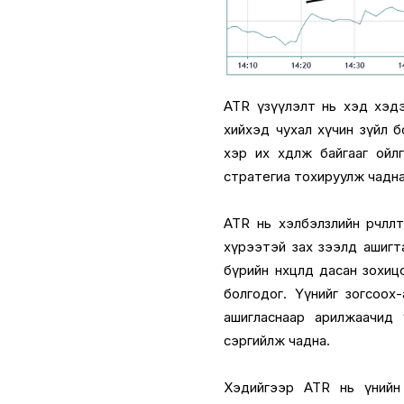
ATR үзүүлэлт нь хэд хэдэ
хийхэд чухал хүчин зүйл бо
хэр их хөдөлж байгааг ой
стратегиа тохируулж чадна
ATR нь хэлбэлзлийн өөрчлөл
хүрээтэй зах зээлд ашигт
бүрийн нөхцөлд дасан зохи
болгодог. Үүнийг зогсоох
ашигласнаар арилжаачид үни
сэргийлж чадна.
Хэдийгээр ATR нь үнийн 