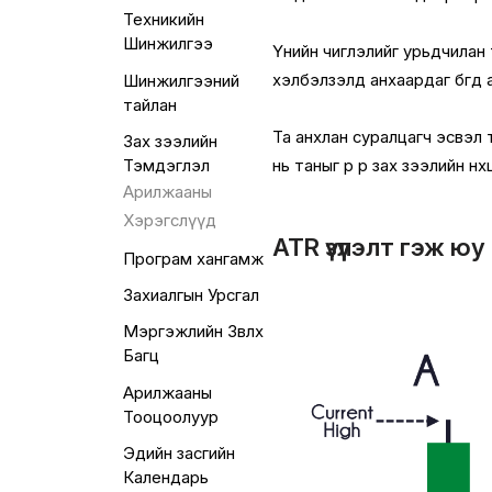
Техникийн
Шинжилгээ
Үнийн чиглэлийг урьдчилан 
хэлбэлзэлд анхаардаг бөгө
Шинжилгээний
тайлан
Та анхлан суралцагч эсвэл
Зах зээлийн
нь таныг өөр өөр зах зээлийн
Тэмдэглэл
Арилжааны
Хэрэгслүүд
ATR үзүүлэлт гэж юу
Програм хангамж
Захиалгын Урсгал
Мэргэжлийн Зөвлөх
Багц
Арилжааны
Тооцоолуур
Эдийн засгийн
Календарь