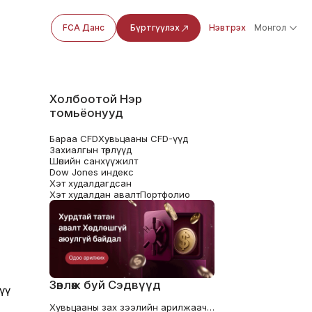
FCA Данс
Бүртгүүлэх
Нэвтрэх
Монгол
Холбоотой Нэр
томьёонууд
Бараа CFD
Хувьцааны CFD-үүд
Захиалгын төрлүүд
Шөнийн санхүүжилт
Dow Jones индекс
Хэт худалдагдсан
Хэт худалдан авалт
Портфолио
Зөвлөж буй Сэдвүүд
лүү
Хувьцааны зах зээлийн арилжаачид ашиглах ёстой 10 гол үзүүлэлт