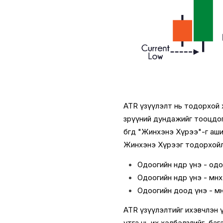
ATR үзүүлэлт нь тодорхой ху
зөрүүний дундажийг тооцдог.
бөгөөд "Жинхэнэ Хүрээ"-г а
Жинхэнэ Хүрээг тодорхой
Одоогийн өндөр үнэ - од
Одоогийн өндөр үнэ - өмн
Одоогийн доод үнэ - өм
ATR үзүүлэлтийг ихэвчлэн 