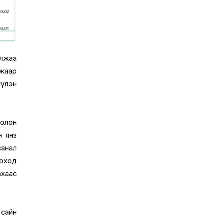
илжаа
джаар
үүлэн
болон
н янз
санал
лоход
ахаас
сайн