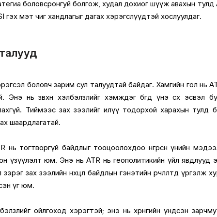
тегиа боловсронгуй болгож, худал дохиог шүүж авахын тулд
 RSI гэх мэт чиг хандлагыг дагах хэрэгслүүдтэй хослуулдаг.
л талууд
рэгсэл боловч зарим сул талуудтай байдаг. Хамгийн гол нь A
й. Энэ нь зөвхөн хэлбэлзлийг хэмждэг бөгөөд үнэ өсөх эсвэл б
лахгүй. Тиймээс зах зээлийг илүү тодорхой харахын тулд 
ах шаардлагатай.
TR нь тогтворгүй байдлыг тооцоолохдоо өнгөрсөн үнийн мэдэ
он үзүүлэлт юм. Энэ нь ATR нь геополитикийн үйл явдлууд 
рэг зах зээлийн нөхцөл байдлын гэнэтийн өөрчлөлтөд үргэлж х
сэн үг юм.
лбэлзлийг ойлгоход хэрэгтэй; энэ нь хөрөнгийн үндсэн зарчм