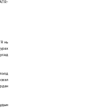
 ATR-
TR нь
уурах
бусад
элэлд
эсвэл
урдан
уудын