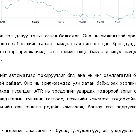
н гол давуу талыг санал болгодог. Энэ нь амжилттай ар
лох хэбэлзлийн талаар найдвартай ойлголт өгдөг. Хөрөнгө дун
лгосноор арилжаачид зах зээлийн нөхцөл байдалд илүү нийц
.
тийг автоматаар тохируулдаг бөгөөд энэ нь чиг хандлагатай 
ай байдаг. Энэ нь арилжаачдад уян хатан байж, зах зээлий
цоход тусалдаг. ATR нь эрсдэлийг удирдах тодорхой аргыг 
-алдагдлын түвшинг тогтоох, позицийн хэмжээг тодорхой
йн сөрөг өөрчлөлтөөс өөрсдийгөө хамгаалж, багцаа хэт задруул
чиглэлийг заагаагүй ч бусад үзүүлэлтүүдтэй уялдуулан 