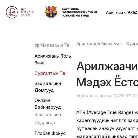
Акад
Арилжаа
Арилжааны Академи
Сурга
Ур Чадварын Төв
Арилжааны Толь
Арилжаачид
бичиг
Сургалтын Төв
Мэдэх Ёсто
Зах зээлийн
Домгууд
Нийтэлсэн огноо: 2025-07-0
Онлайн
Вэбинарууд
ATR (Average True Range) ү
Зах зээлийн
хэрэгслүүдийн нэг бөгөөд за
Судалгаа
бүтээсэн энэхүү үзүүлэлт нь
Глобал Фокус
мэдээлэлтэй шийдвэр гарг