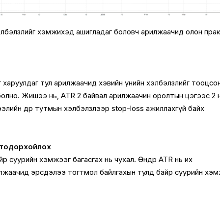
элбэлзлийг хэмжихэд ашигладаг боловч арилжаачид олон пра
дөгийг харуулдаг тул арилжаачид хэвийн үнийн хэлбэлзлийг тооцсо
болно. Жишээ нь, ATR 2 байвал арилжаачин оролтын цэгээс 2 
зээлийн өдөр тутмын хэлбэлзлээр stop-loss ажиллахгүй байх
г тодорхойлох
р суурийн хэмжээг багасгах нь чухал. Өндөр ATR нь их
илжаачид эрсдэлээ тогтмол байлгахын тулд байр суурийн хэ