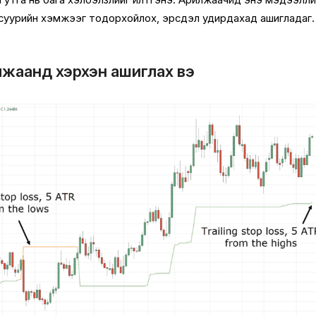
га утга нь бага хэлбэлзлийг илтгэнэ. Арилжаачид энэ мэдээлли
р суурийн хэмжээг тодорхойлох, эрсдэл удирдахад ашигладаг.
илжаанд хэрхэн ашиглах вэ