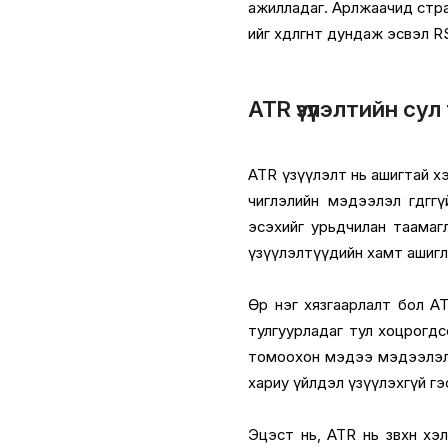
ажилладаг. Арлжаачид стра
ийг хөдөлгөөнт дундаж эсвэл
ATR үзүүлэлтийн су
ATR үзүүлэлт нь ашигтай хэ
чиглэлийн мэдээлэл өгдөггү
эсэхийг урьдчилан таамаг
үзүүлэлтүүдийн хамт ашигл
Өөр нэг хязгаарлалт бол A
тулгуурладаг тул хоцрогдс
томоохон мэдээ мэдээлэл зэ
хариу үйлдэл үзүүлэхгүй гэ
Эцэст нь, ATR нь зөвхөн хэ