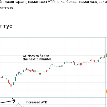
ийн дээш гаралт, нэмэгдсэн ATR нь хэлбэлзэл нэмэгдэж, зах 
 илтгэнэ.
г тус