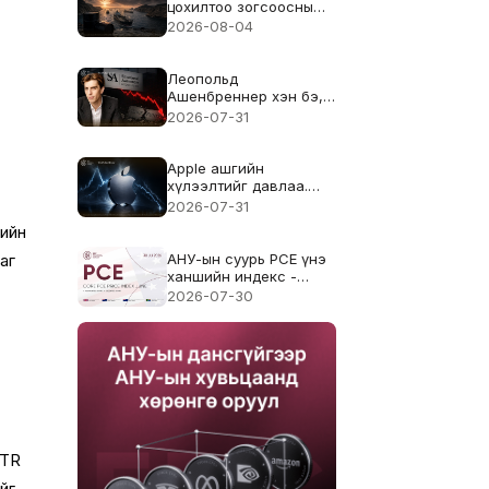
цохилтоо зогсоосны
дараа WTI 5%-иар
2026-08-04
буурав. Ормузын
хоолойн уналтын
трэнд үргэлжилж
Леопольд
чадах уу?
Ашенбреннер хэн бэ,
түүний AI хедж фонд
2026-07-31
67%-г яаж алдсан бэ?
Apple ашгийн
хүлээлтийг давлаа.
iPhone-ийн өсөлт 22%-д
2026-07-31
хүрсэн ч хувьцааны
нийн
үнэ яагаад буурсан
бэ?
АНУ-ын суурь PCE үнэ
аг
ханшийн индекс -
2026 оны зургадугаар
2026-07-30
сар - Өмнөх: 3.4%
Таамаг: 3.3%
ATR