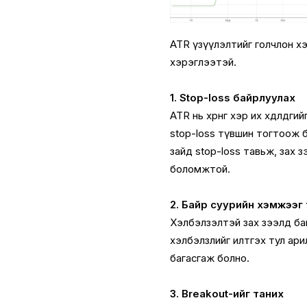
ATR үзүүлэлтийг голчлон х
хэрэглээтэй.
1. Stop-loss байрлуулах
ATR нь хөрөнгө хэр их хөдөл
stop-loss түвшин тогтоож 
зайд stop-loss тавьж, зах 
боломжтой.
2. Байр суурийн хэмжээ
Хэлбэлзэлтэй зах зээлд бай
хэлбэлзлийг илтгэх тул ар
багасгаж болно.
3. Breakout-ийг таних