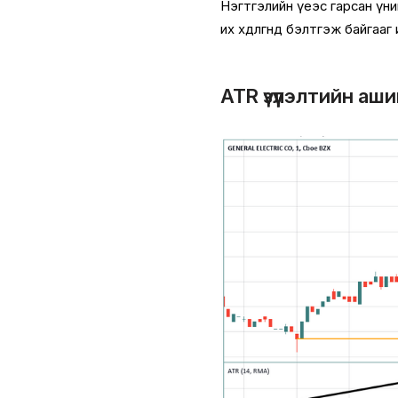
Нэгтгэлийн үеэс гарсан үн
их хөдөлгөөнд бэлтгэж байгааг
ATR үзүүлэлтийн аши