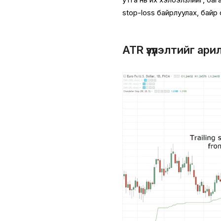
утга нь их хэлбэлзлийг, ба
stop-loss байрлуулах, бай
ATR үзүүлэлтийг ар