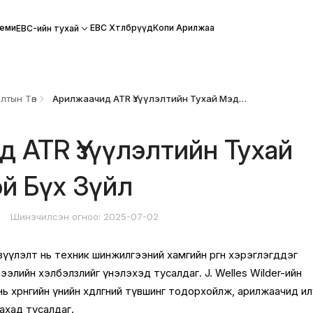
еми
EBC Хөтөлбөрүүд
Копи Арилжаа
EBC-ийн тухай
лтын Төв
Арилжаачид ATR Үзүүлэлтийн Тухай Мэдэх Ёстой Бүх Зүйл
 ATR Үзүүлэлтийн Тухай
й Бүх Зүйл
2
Шинэчилсэн огноо: 2025-07-02
зүүлэлт нь техник шинжилгээний хамгийн өргөн хэрэглэгддэг
х зээлийн хэлбэлзлийг үнэлэхэд тусалдаг. J. Welles Wilder-ийн
 хөрөнгийн үнийн хөдөлгөөний түвшинг тодорхойлж, арилжаачид и
ахад тусалдаг.