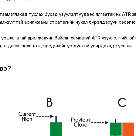
таамаглахад туслах бусад үзүүлэлтүүдээс ялгаатай нь ATR зөв
өд амжилттай арилжааны стратегийн чухал бүрэлдэхүүн хэсэг ю
 туршлагатай арилжаачин байсан хамаагүй ATR үзүүлэлтийг ой
 нөхцөлд дасан зохицож, эрсдэлийг үр дүнтэй удирдахад тусална.
 вэ?