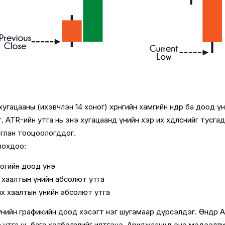
гацааны (ихэвчлэн 14 хоног) хөрөнгийн хамгийн өндөр ба доод ү
 ATR-ийн утга нь энэ хугацаанд үнийн хэр их хөдөлснийг тусгад
шиглан тооцоологддог.
лохдоо:
оогийн доод үнэ
өх хаалтын үнийн абсолют утга
нөх хаалтын үнийн абсолют утга
үнийн графикийн доод хэсэгт нэг шугамаар дүрсэлдэг. Өндөр 