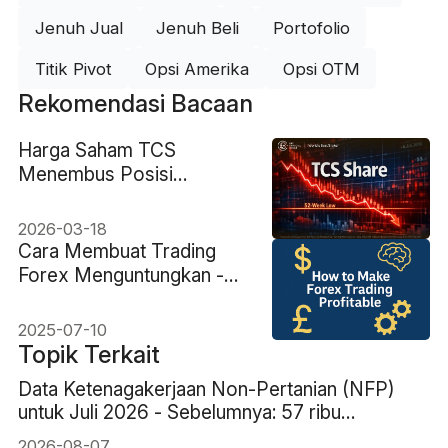
Jenuh Jual
Jenuh Beli
Portofolio
Titik Pivot
Opsi Amerika
Opsi OTM
Rekomendasi Bacaan
Harga Saham TCS
Menembus Posisi
Terendah 52 Minggu:
Faktor Pendorong dan
2026-03-18
Level Kunci
Cara Membuat Trading
Forex Menguntungkan -
Pola Pikir dan Strategi
2025-07-10
Topik Terkait
Data Ketenagakerjaan Non-Pertanian (NFP)
untuk Juli 2026 - Sebelumnya: 57 ribu
Perkiraan: 83 ribu
2026-08-07