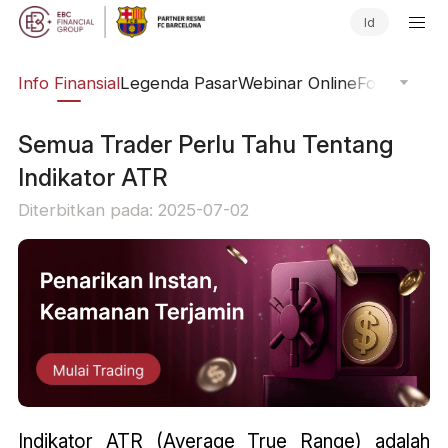
Id
ing
Info Finansial
Legenda Pasar
Webinar Online
Fokus Glob
Semua Trader Perlu Tahu Tentang
Indikator ATR
Diterbitkan pada: 2025-07-02
Indikator ATR (Average True Range) adalah