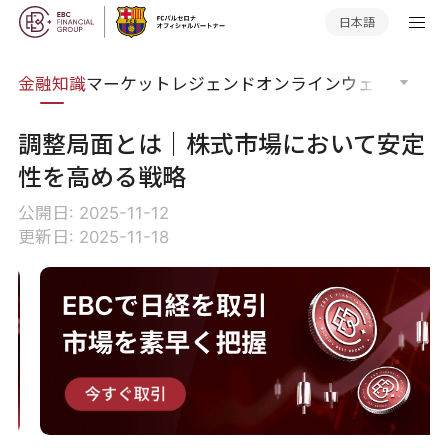
日本語
語集
金融知識
マーケットレジェンド
オンラインウェビナー
グ
調整局面とは｜株式市場において安定
性を高める戦略
公開日: 2025-11-12
更新日: 2025-11-18