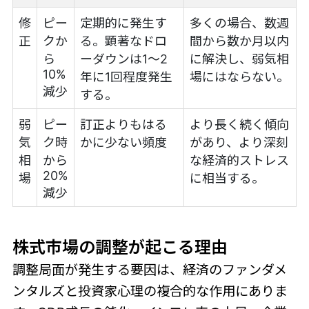
修
ピー
定期的に発生す
多くの場合、数週
正
クか
る。顕著なドロ
間から数か月以内
ら
ーダウンは1～2
に解決し、弱気相
10%
年に1回程度発生
場にはならない。
減少
する。
弱
ピー
訂正よりもはる
より長く続く傾向
気
ク時
かに少ない頻度
があり、より深刻
相
から
な経済的ストレス
20%
場
に相当する。
減少
株式市場の調整が起こる理由
調整局面が発生する要因は、経済のファンダメ
ンタルズと投資家心理の複合的な作用にありま