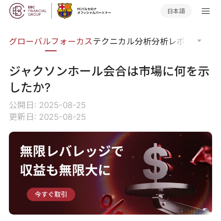
日本語
ナー
グローバルフォーカス
テクニカル分析
分析レポート
マー
ジャクソンホール会合は市場に何を示
したか?
公開日: 2025-08-25
更新日: 2025-08-25