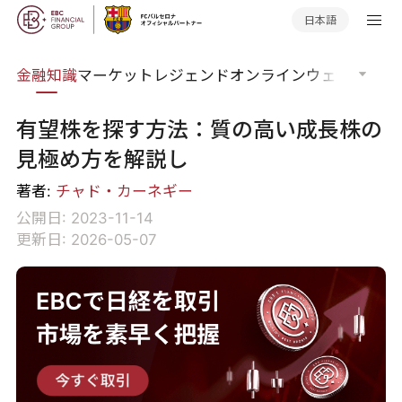
日本語
語集
金融知識
マーケットレジェンド
オンラインウェビナー
グ
有望株を探す方法：質の高い成長株の
見極め方を解説し
著者:
チャド・カーネギー
公開日: 2023-11-14
更新日: 2026-05-07