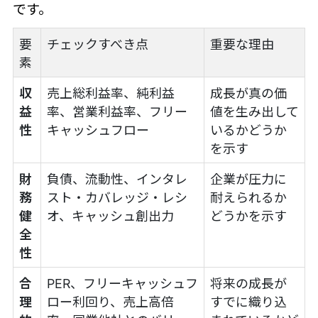
です。
要
チェックすべき点
重要な理由
素
収
売上総利益率、純利益
成長が真の価
益
率、営業利益率、フリー
値を生み出して
性
キャッシュフロー
いるかどうか
を示す
財
負債、流動性、インタレ
企業が圧力に
務
スト・カバレッジ・レシ
耐えられるか
健
オ、キャッシュ創出力
どうかを示す
全
性
合
PER、フリーキャッシュフ
将来の成長が
理
ロー利回り、売上高倍
すでに織り込