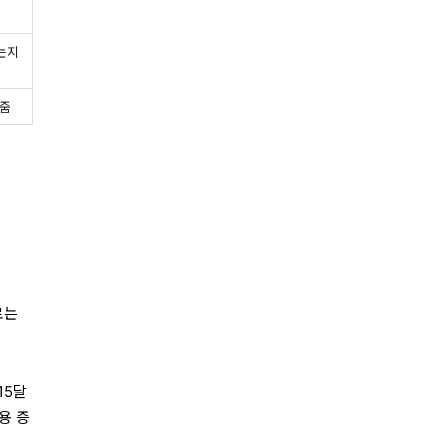
는지
여줌
로는
15달
용 증