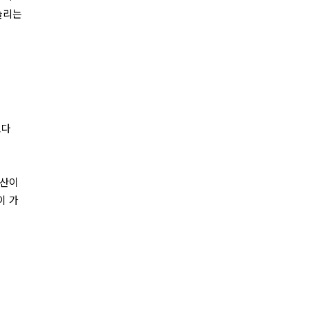
늘리는
보다
자산이
이 가