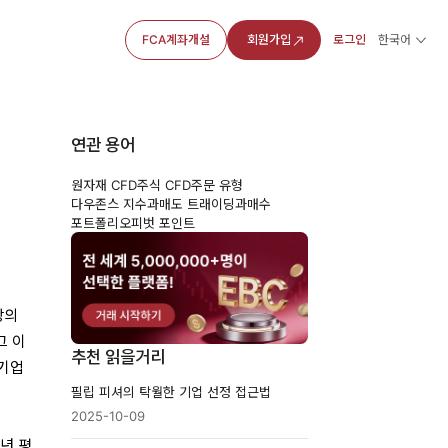
FCA계좌개설
회원가입
로그인
한국어
연관 용어
원자재 CFD
주식 CFD
주문 유형
다우존스 지수
과매도 트래이딩
과매수
포트폴리오
피벗 포인트
장의
그 이
추천 읽을거리
 기업
필립 피셔의 탁월한 기업 선정 접근법
2025-10-09
0년 평