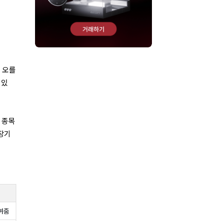
 오를
 있
 종목
장기
여줌