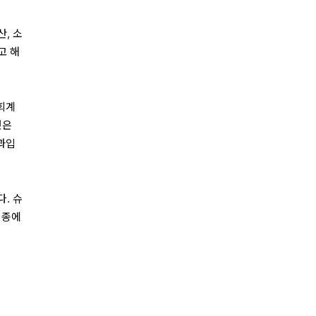
, 소
고 해
회계
것은
결과입
다. 슈
업종에