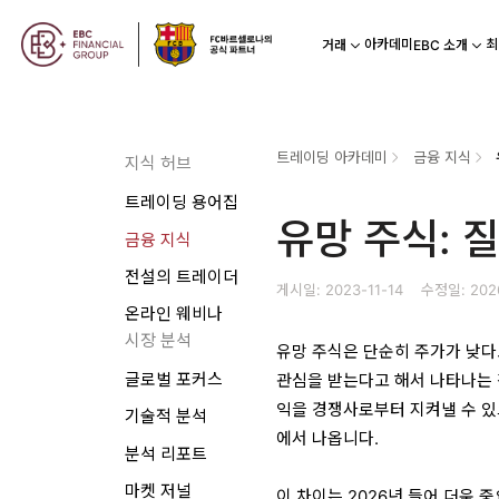
아카데미
최
거래
EBC 소개
트레이딩 아카데미
금융 지식
지식 허브
트레이딩 용어집
유망 주식: 
금융 지식
전설의 트레이더
게시일: 2023-11-14
수정일: 202
온라인 웨비나
시장 분석
유망 주식은 단순히 주가가 낮다
글로벌 포커스
관심을 받는다고 해서 나타나는 것
익을 경쟁사로부터 지켜낼 수 있
기술적 분석
에서 나옵니다.
분석 리포트
마켓 저널
이 차이는 2026년 들어 더욱 중요