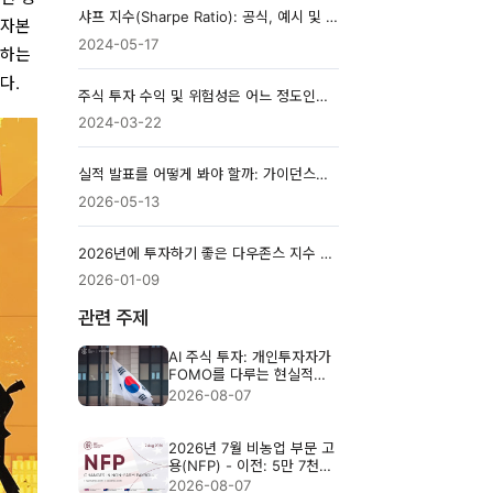
샤프 지수(Sharpe Ratio): 공식, 예시 및 계산기
 자본
2024-05-17
속하는
다.
주식 투자 수익 및 위험성은 어느 정도인가요?
2024-03-22
실적 발표를 어떻게 봐야 할까: 가이던스로 시장 흐름을 읽는 법
2026-05-13
2026년에 투자하기 좋은 다우존스 지수 구성 종목 중 최고의 10개 종목
2026-01-09
관련 주제
AI 주식 투자: 개인투자자가
FOMO를 다루는 현실적인
방법
2026-08-07
2026년 7월 비농업 부문 고
용(NFP) - 이전: 5만 7천
명, 예상: 8만 3천 명
2026-08-07