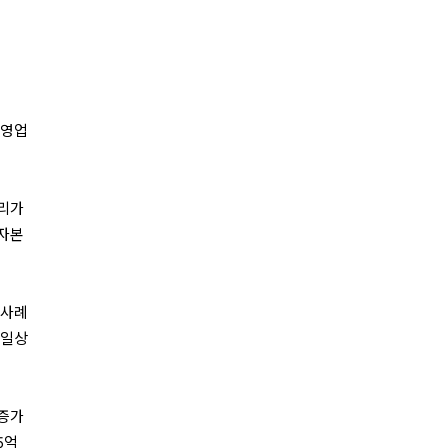
 영업
금리가
 자본
 사례
 일상
 증가
5억