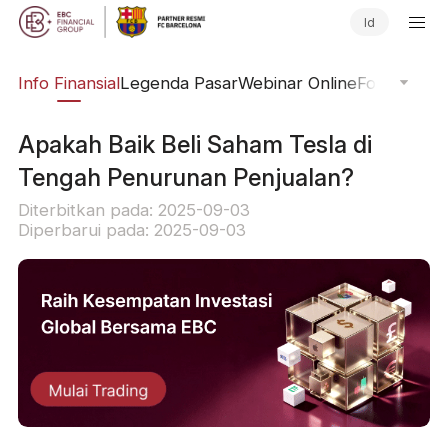
Id
ing
Info Finansial
Legenda Pasar
Webinar Online
Fokus Glob
Apakah Baik Beli Saham Tesla di
Tengah Penurunan Penjualan?
Diterbitkan pada: 2025-09-03
Diperbarui pada: 2025-09-03