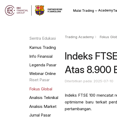
Academy
Mulai Trading
Te
Trading Academy
Fokus Glo
Sentra Edukasi
Kamus Trading
Indeks FTSE
Info Finansial
Legenda Pasar
Atas 8.900 
Webinar Online
Riset Pasar
Diterbitkan pada: 2025-07-10
Fokus Global
Indeks FTSE 100 mencatat rek
Analisis Teknikal
optimisme baru terkait per
Analisis Market
pertambangan.
Jurnal Pasar