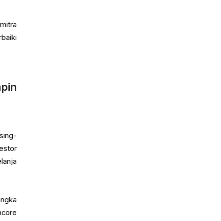
mitra
baiki
pin
sing-
estor
lanja
angka
ncore