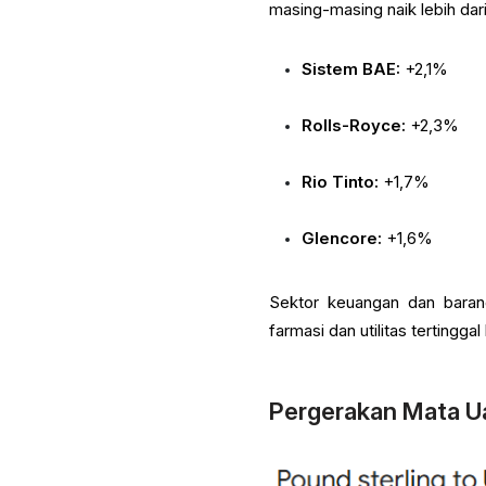
masing-masing naik lebih dar
Sistem BAE:
+2,1%
Rolls-Royce:
+2,3%
Rio Tinto:
+1,7%
Glencore:
+1,6%
Sektor keuangan dan barang
farmasi dan utilitas tertinggal
Pergerakan Mata U