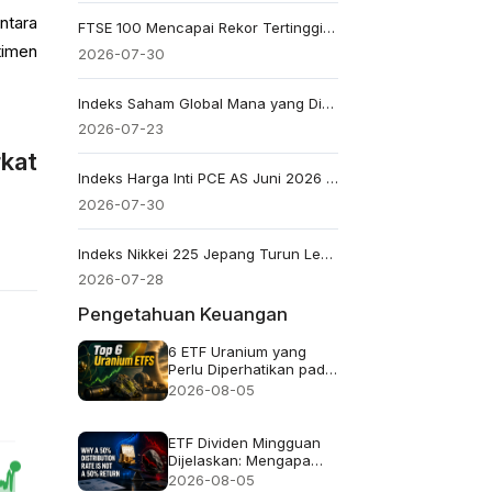
ntara
FTSE 100 Mencapai Rekor Tertinggi Intraday 10,951 Saat Saham Minyak Memimpin
timen
2026-07-30
Indeks Saham Global Mana yang Diuntungkan oleh Harga Minyak yang Lebih Tinggi?
2026-07-23
kat
Indeks Harga Inti PCE AS Juni 2026 - Sebelumnya: 3.4% Perkiraan: 3.3%
2026-07-30
Indeks Nikkei 225 Jepang Turun Lebih dari 4% Akibat Penjualan Besar-besaran Saham Pembuat Chip
2026-07-28
Pengetahuan Keuangan
6 ETF Uranium yang
Perlu Diperhatikan pada
2026 dan Isi
2026-08-05
Sebenarnya dari Setiap
Dana
ETF Dividen Mingguan
Dijelaskan: Mengapa
Tingkat Distribusi 50%
2026-08-05