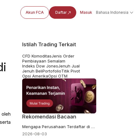
Akun FCA
Daftar
Masuk
Bahasa Indonesia
Istilah Trading Terkait
CFD Komoditas
Jenis Order
Pembiayaan Semalam
di
Indeks Dow Jones
Jenuh Jual
Jenuh Beli
Portofolio
Titik Pivot
Opsi Amerika
Opsi OTM
 oleh
Rekomendasi Bacaan
serta
Mengapa Perusahaan Terdaftar di London Pindah ke AS, dan Apa yang Berubah bagi Pemegang Saham?
2026-08-03