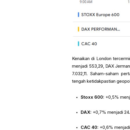
Kenaikan di London tercermi
menjadi 553,29, DAX Jerman
7.032,11. Saham-saham pert
tengah ketidakpastian geopoli
Stoxx 600:
+0,5% menja
DAX:
+0,7% menjadi 24
CAC 40:
+0,6% menjadi 