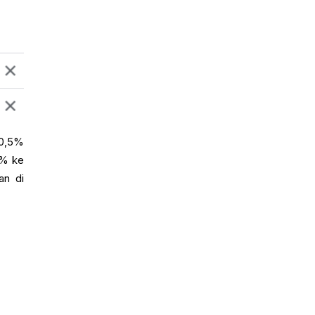
 0,5%
6% ke
an di