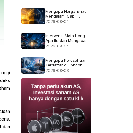
Bukan Imbal Hasil 50%
Mengapa Harga Emas
Mengalami Gap?
Penjelasan Jam Trading
2026-08-04
dan Likuiditas
Intervensi Mata Uang:
Apa Itu dan Mengapa
Kadang Gagal
2026-08-04
Mengapa Perusahaan
Terdaftar di London
Pindah ke AS, dan Apa
2026-08-03
inggi
yang Berubah bagi
Pemegang Saham?
ndeks
saham
tusan
gris,
l dan