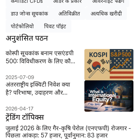
कमोडिटी CFDs
ऑर्डर के प्रकार
ओवरनाइट फंडिंग
डाउ जोन्स सूचकांक
अतिविक्रीत
अत्यधिक खरीदी
पोर्टफोलियो
पिवट पॉइंट
अनुशंसित पठन
कोस्पी सूचकांक बनाम एसएंडपी
500: विविधीकरण के लिए कौन
सा बेहतर है?
2025-07-09
अंतरराष्ट्रीय इक्विटी निवेश क्या
है? परिभाषा, उदाहरण और
रणनीति
2026-04-17
ट्रेंडिंग टॉपिक्स
जुलाई 2026 के लिए गैर-कृषि पेरोल (एनएफपी) रोजगार -
पिछला आंकड़ा: 57 हजार, पूर्वानुमान: 83 हजार