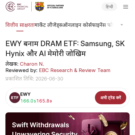
हिन्दी
दकोश
वित्तीय साक्षरता
मार्केट लीजेंड्स
ऑनलाइन कोर्स
फाइनेंस फोकस
तकनीकी
EWY बनाम DRAM ETF: Samsung, SK
Hynix और AI मेमोरी जोखिम
लेखक:
Charon N.
Reviewed by:
EBC Research & Review Team
प्रकाशित तिथि: 2026-06-30
EWY
अभी ट्रेड करें
खरीदें:
166.0
बेचें:
165.8
5
9