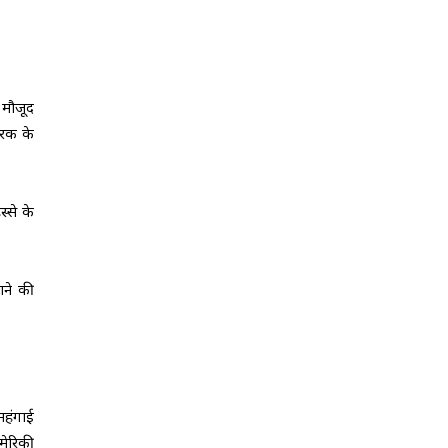
 मौजूद
वरक के
्से के
ाने की
महंगाई
मेरिकी