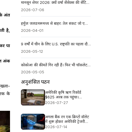
मानसून शेयर 2026: क्यों वर्षा सेंसेक्स की सेंटिमेंट और ग्रामीण शेयरों को हिला रही है
2026-07-06
के अंत
हर्मुज़ जलडमरूमध्य से बाहर: तेल संकट जो एशिया के बाजारों को तहस-नहस कर रहा है
ती है,
2026-04-01
9 वर्षों में चीन के लिए U.S. राष्ट्रपति का पहला दौरा। प्रभाव किसी भी व्यापारिक समझौते से कहीं अधिक है
 कर पा
2026-05-12
त अंक
कोकोआ की कीमतें गिर रही हैं। फिर भी चॉकलेट इतनी महँगी क्यों है?
2026-05-05
अनुशंसित पठन
ृंखला-
अमेरिकी कृषि ऋण रिकॉर्ड
वरक के
$625 अरब तक पहुंचा।
दिवालियापन 46% बढ़े
2026-07-27
अगला बैंक रन एक क्रिप्टो वॉलेट
में शुरू होकर अमेरिकी ट्रेजरी
बाजार में समाप्त होता है
2026-07-14