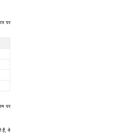
गार पर
चरम पर
हैं, वे