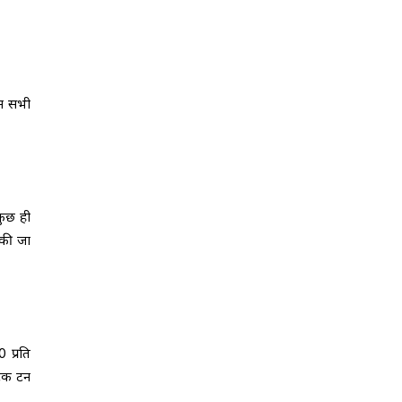
उन सभी
कुछ ही
 की जा
 प्रति
रिक टन