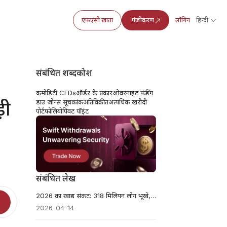
एफएसी खाता
पंजीकरण
लॉगिन
हिन्दी
संबंधित शब्दकोश
कमोडिटी CFDs
ऑर्डर के प्रकार
ओवरनाइट फंडिंग
़ी
डाउ जोन्स सूचकांक
अतिविक्रीत
अत्यधिक खरीदी
पोर्टफोलियो
पिवट पॉइंट
संबंधित लेख
2026 का खाद्य संकट: 318 मिलियन लोग भूखे, सरकारें खतरे में
2026-04-14