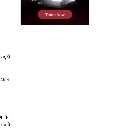
मुद्री
भग 46%
।
भावित
ो अपनी