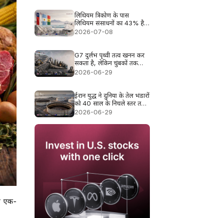
लिथियम त्रिकोण के पास
लिथियम संसाधनों का 43% है।
2028 में इसका उत्पादन अंतर
2026-07-08
उजागर हो सकता है
G7 दुर्लभ पृथ्वी तत्व खनन कर
सकता है, लेकिन चुंबकों तक
पहुँचने से पहले आपूर्ति-श्रृंखला
2026-06-29
का 85% गायब हो जाता है
ईरान युद्ध ने दुनिया के तेल भंडारों
को 40 साल के निचले स्तर तक
घटा दिया
2026-06-29
भग एक-