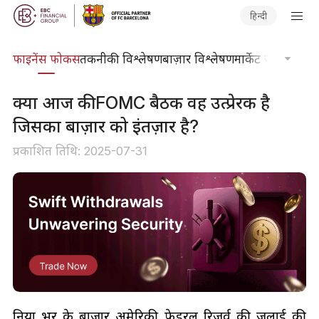
हिन्दी
र्स
फाइनेंस फोकस
तकनीकी विश्लेषण
बाज़ार विश्लेषण
मार्केट जर्नल
ट्रेडिंग
क्या आज की FOMC बैठक वह उत्प्रेरक है
जिसका बाज़ार को इंतज़ार है?
प्रकाशित तिथि: 2025-07-31
दुनिया भर के बाज़ार अमेरिकी फ़ेडरल रिज़र्व की जुलाई की