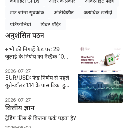
कमोडिटी CFDs
ऑर्डर के प्रकार
ओवरनाइट फंडिंग
डाउ जोन्स सूचकांक
अतिविक्रीत
अत्यधिक खरीदी
पोर्टफोलियो
पिवट पॉइंट
अनुशंसित पठन
सभी की निगाहें फेड पर: 29
जुलाई के निर्णय का नैस्डैक 100
पर क्या असर हो सकता है
2026-07-27
EUR/USD: फेड निर्णय से पहले
यूरो-डॉलर 1.14 के पास टिका हुआ
है
2026-07-27
वित्तीय ज्ञान
ट्रेडिंग फीस से कितना फर्क पड़ता है?
2026-08-07