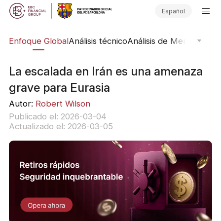
Español
rs
Enfoque Global
Análisis técnico
Análisis de Mercado
Pub
La escalada en Irán es una amenaza
grave para Eurasia
Autor:
Robert Wilson
Publicado el: 2026-03-04
Actualizado el: 2026-03-05