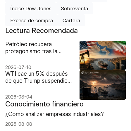
Índice Dow Jones
Sobreventa
Exceso de compra
Cartera
Lectura Recomendada
Petróleo recupera
protagonismo tras la
ruptura del alto al fuego
entre Estados Unidos e
2026-07-10
Irán
WTI cae un 5% después
de que Trump suspendiera
los ataques contra Irán
2026-08-04
Conocimiento financiero
¿Cómo analizar empresas industriales?
2026-08-08