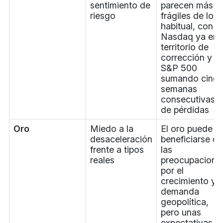
sentimiento de
parecen más
riesgo
frágiles de lo
habitual, con el
Nasdaq ya en
territorio de
corrección y el
S&P 500
sumando cinc
semanas
consecutivas
de pérdidas
Oro
Miedo a la
El oro puede
desaceleración
beneficiarse de
frente a tipos
las
reales
preocupacione
por el
crecimiento y l
demanda
geopolítica,
pero unas
expectativas al