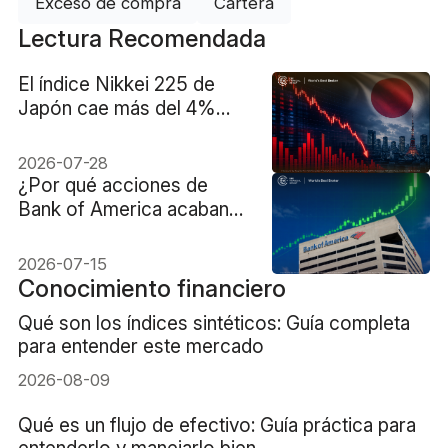
Exceso de compra
Cartera
Lectura Recomendada
El índice Nikkei 225 de
Japón cae más del 4%
debido a la fuerte venta de
acciones de fabricantes
2026-07-28
de chips
¿Por qué acciones de
Bank of America acaban
de alcanzar un máximo
histórico?
2026-07-15
Conocimiento financiero
Qué son los índices sintéticos: Guía completa
para entender este mercado
2026-08-09
Qué es un flujo de efectivo: Guía práctica para