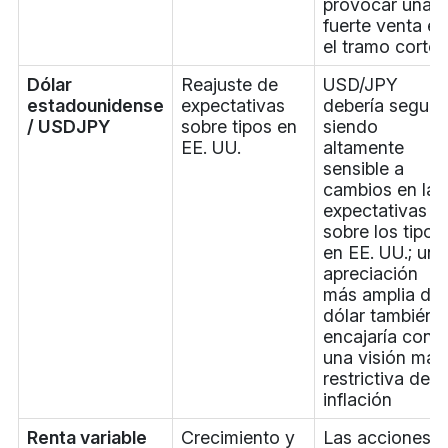
provocar una
fuerte venta en
el tramo corto
Dólar
Reajuste de
USD/JPY
estadounidense
expectativas
debería seguir
/ USDJPY
sobre tipos en
siendo
EE. UU.
altamente
sensible a
cambios en las
expectativas
sobre los tipos
en EE. UU.; una
apreciación
más amplia del
dólar también
encajaría con
una visión más
restrictiva de l
inflación
Renta variable
Crecimiento y
Las acciones