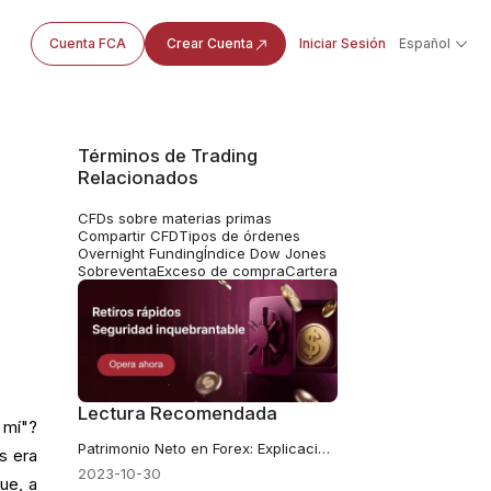
Cuenta FCA
Crear Cuenta
Iniciar Sesión
Español
Términos de Trading
Relacionados
CFDs sobre materias primas
Compartir CFD
Tipos de órdenes
Overnight Funding
Índice Dow Jones
Sobreventa
Exceso de compra
Cartera
Lectura Recomendada
 mí"?
Patrimonio Neto en Forex: Explicación del Saldo, el Patrimonio y el Margen
s era
2023-10-30
ue, a