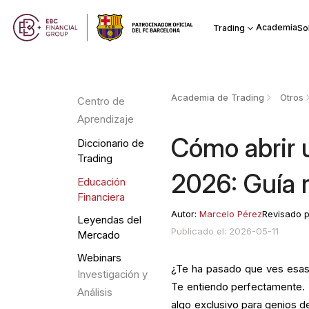
Academia
Trading
So
Academia de Trading
Otros
Centro de
Aprendizaje
Cómo abrir 
Diccionario de
Trading
2026: Guía r
Educación
Financiera
Autor:
Marcelo Pérez
Revisado 
Leyendas del
Publicado el: 2026-05-11
Mercado
Webinars
¿Te ha pasado que ves esas 
Investigación y
Te entiendo perfectamente. 
Análisis
algo exclusivo para genios d