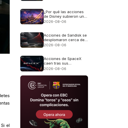
¿Por qué las acciones
de Disney subieron un
3,7% a pesar de no
2026-08-06
alcanzar las previsiones
de ingresos?
Acciones de Sandisk se
desplomaron cerca de
13% a pesar de los
2026-08-06
ingresos récord de
$8.970M
Acciones de SpaceX
caen tras sus
resultados:
2026-08-06
¿Oportunidad o riesgo?
letes
entas
Si el