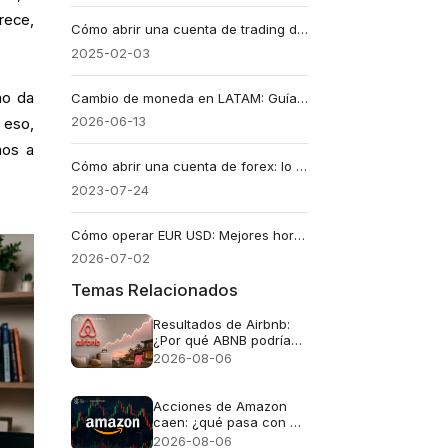
rece,
Cómo abrir una cuenta de trading de Forex con EBC
2025-02-03
no da
Cambio de moneda en LATAM: Guía de trading y finanzas en 2026
2026-06-13
 eso,
mos a
Cómo abrir una cuenta de forex: lo que debes saber
2023-07-24
Cómo operar EUR USD: Mejores horarios, spreads y tamaño
2026-07-02
Temas Relacionados
Resultados de Airbnb:
¿Por qué ABNB podría
seguir cayendo incluso
2026-08-06
si los ingresos crecen
un 16%?
Acciones de Amazon
caen: ¿qué pasa con el
gigante en bolsa?
2026-08-06