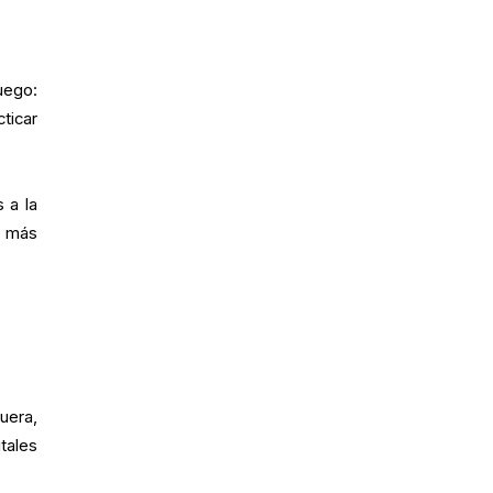
uego:
ticar
 a la
a más
uera,
tales