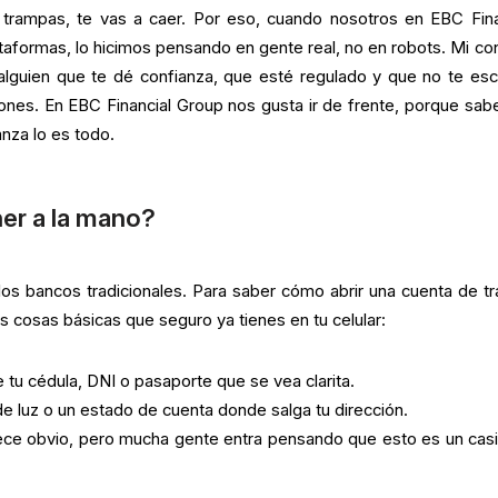
 trampas, te vas a caer. Por eso, cuando nosotros en EBC Fina
aformas, lo hicimos pensando en gente real, no en robots. Mi co
alguien que te dé confianza, que esté regulado y que no te es
siones. En EBC Financial Group nos gusta ir de frente, porque sa
nza lo es todo.
er a la mano?
 los bancos tradicionales. Para saber cómo abrir una cuenta de tr
es cosas básicas que seguro ya tienes en tu celular:
e tu cédula, DNI o pasaporte que se vea clarita.
e luz o un estado de cuenta donde salga tu dirección.
ce obvio, pero mucha gente entra pensando que esto es un casi