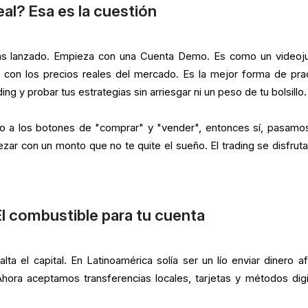
l? Esa es la cuestión
eas lanzado. Empieza con una Cuenta Demo. Es como un videoj
 con los precios reales del mercado. Es la mejor forma de prac
ng y probar tus estrategias sin arriesgar ni un peso de tu bolsillo.
co a los botones de "comprar" y "vender", entonces sí, pasamos
ezar con un monto que no te quite el sueño. El trading se disfrut
l combustible para tu cuenta
lta el capital. En Latinoamérica solía ser un lío enviar dinero af
ora aceptamos transferencias locales, tarjetas y métodos digi