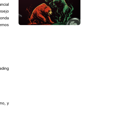
ncial
nsejo
conda
bemos
ading
no, y