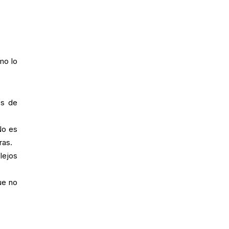
mo lo
os de
No es
ras.
lejos
ue no