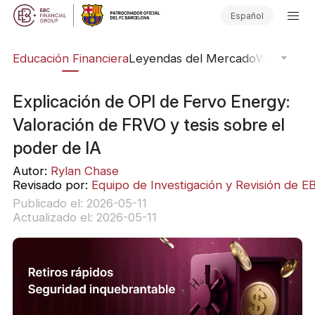
Español
ing
Educación Financiera
Leyendas del Mercado
Webinars
E
Explicación de OPI de Fervo Energy:
Valoración de FRVO y tesis sobre el
poder de IA
Autor:
Rylan Chase
Revisado por:
Equipo de Investigación y Revisión de E
Publicado el: 2026-05-11
Actualizado el: 2026-05-11