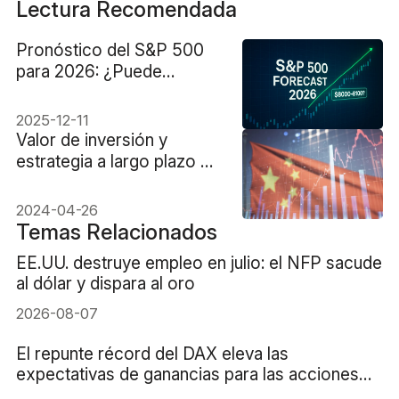
Lectura Recomendada
Pronóstico del S&P 500
para 2026: ¿Puede
alcanzar 8.000–8.100
puntos?
2025-12-11
Valor de inversión y
estrategia a largo plazo de
CSI 300
2024-04-26
Temas Relacionados
EE.UU. destruye empleo en julio: el NFP sacude
al dólar y dispara al oro
2026-08-07
El repunte récord del DAX eleva las
expectativas de ganancias para las acciones
alemanas