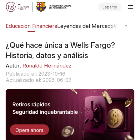
Español
ing
Educación Financiera
Leyendas del Mercado
Webinars
E
¿Qué hace única a Wells Fargo?
Historia, datos y análisis
Autor:
Ronaldo Hernández
Publicado el: 2023-10-16
Actualizado el: 2026-06-02