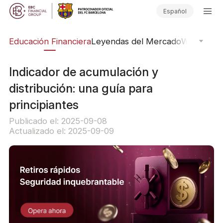
Español
ing
Educación Financiera
Leyendas del Mercado
Webinars
E
Indicador de acumulación y
distribución: una guía para
principiantes
Publicado el: 2025-09-08
Actualizado el: 2025-09-09