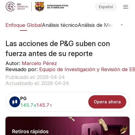
Español
rs
Enfoque Global
Análisis técnico
Análisis de Mercado
Pub
Las acciones de P&G suben con
fuerza antes de su reporte
Autor:
Marcelo Pérez
Revisado por:
Equipo de Investigación y Revisión de E
Publicado el: 2026-04-24
Actualizado el: 2026-04-24
PG
Opera ahora
Comprar:
145.7
Vender:
145.7
4
1