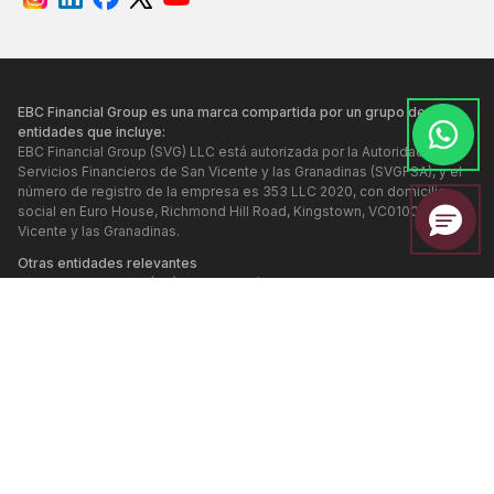
EBC Financial Group es una marca compartida por un grupo de
entidades que incluye:
EBC Financial Group (SVG) LLC está autorizada por la Autoridad de
Servicios Financieros de San Vicente y las Granadinas (SVGFSA), y el
número de registro de la empresa es 353 LLC 2020, con domicilio
social en Euro House, Richmond Hill Road, Kingstown, VC0100, San
Vicente y las Granadinas.
Otras entidades relevantes
EBC Financial Group (UK) Limited está autorizada y regulada por la
Autoridad de Conducta Financiera. Número de referencia: 927552.
Página web:
www.ebcfin.co.uk
EBC Financial Group (Cayman) Limited está autorizada y regulada por
la Autoridad Monetaria de las Islas Caimán (Número de referencia:
2038223). Página web:
www.ebcgroup.ky
EBC Financial (MU) Limited está licenciada y regulada por la Comisión
de Servicios Financieros de Mauricio (Número de referencia
GB24203273), con dirección registrada en el tercer piso, Standard
Chartered Tower, Cybercity, Ebene, 72201, República de Mauricio. El
sitio web de esta entidad se mantiene por separado.