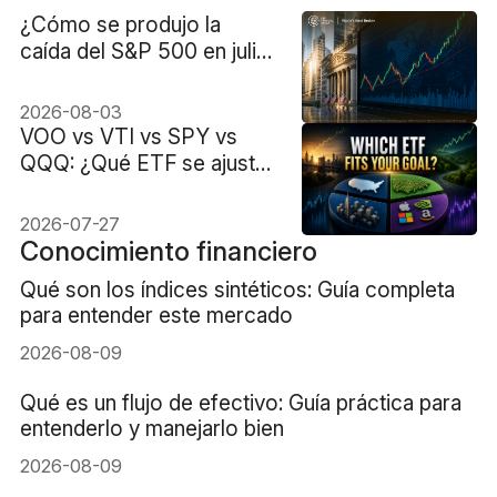
¿Cómo se produjo la
caída del S&P 500 en julio
cuando el 59% de sus
acciones subieron?
2026-08-03
VOO vs VTI vs SPY vs
QQQ: ¿Qué ETF se ajusta
mejor a tus objetivos?
2026-07-27
Conocimiento financiero
Qué son los índices sintéticos: Guía completa
para entender este mercado
2026-08-09
Qué es un flujo de efectivo: Guía práctica para
entenderlo y manejarlo bien
2026-08-09