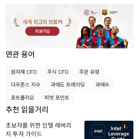
세계 최고의 브로커
회원가입
연관 용어
원자재 CFD
주식 CFD
주문 유형
다우존스 지수
과매도 트래이딩
과매수
포트폴리오
피벗 포인트
추천 읽을거리
초보자를 위한 인텔 레버리
지 투자 가이드