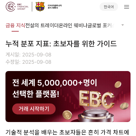
한국어
어집
금융 지식
전설의 트레이더
온라인 웨비나
글로벌 포커스
기술적 
누적 분포 지표: 초보자를 위한 가이드
게시일: 2025-09-08
수정일: 2025-09-08
기술적 분석을 배우는 초보자들은 흔히 가격 차트에