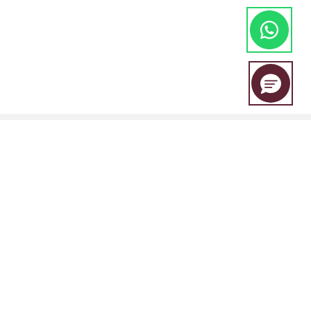
EBC Financial Group es una marca compartida por un grupo de
entidades que incluye:
EBC Financial Group (SVG) LLC está autorizada por la Autoridad de
Servicios Financieros de San Vicente y las Granadinas (SVGFSA), y el
número de registro de la empresa es 353 LLC 2020, con domicilio
social en Euro House, Richmond Hill Road, Kingstown, VC0100, San