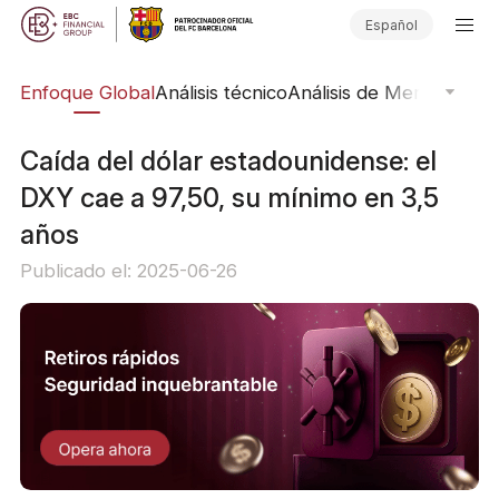
Español
rs
Enfoque Global
Análisis técnico
Análisis de Mercado
Pub
Caída del dólar estadounidense: el
DXY cae a 97,50, su mínimo en 3,5
años
Publicado el: 2025-06-26