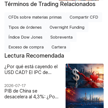
Términos de Trading Relacionados
CFDs sobre materias primas
Compartir CFD
Tipos de órdenes
Overnight Funding
Índice Dow Jones
Sobreventa
Exceso de compra
Cartera
Lectura Recomendada
¿Por qué está cayendo el
USD CAD? El IPC de
Canadá podría determinar
el futuro.
2026-07-17
PIB de China se
desacelera al 4,3%: ¿Por
qué el USD CNH apenas